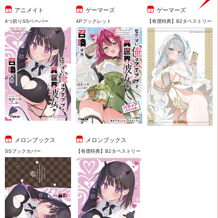
アニメイト
ゲーマーズ
ゲーマーズ
4つ折りSSペーパー
4Pブックレット
【有償特典】B2タペストリー
メロンブックス
メロンブックス
SSブックカバー
【有償特典】B2タペストリー