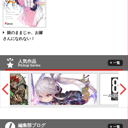
娘のままじゃ、お嫁
さんになれない！
人気作品
一覧
Pickup Series
編集部ブログ
一覧