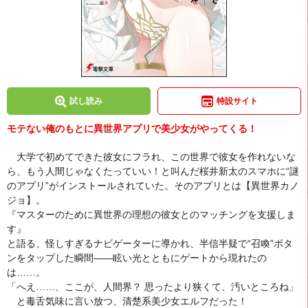
試し読み
特設サイト
モテない俺のもとに異世界アプリで美少女がやってくる！
大学で初めてできた彼女にフラれ、この世界で彼女を作れないな
ら、もう人間じゃなくたっていい！と叫んだ桜井新太のスマホに“謎
のアプリ”がインストールされていた。そのアプリとは【異世界カノ
ジョ】。
『マスターのために異世界の理想の彼女とのマッチングを支援しま
す』
と語る、怪しすぎるナビゲーターに導かれ、半信半疑で“召喚”ボタ
ンをタップした瞬間――眩い光とともにゲートから現れたの
は……。
「へえ……、ここが、人間界？ 思ったより狭くて、汚いところね」
と毒舌気味に言い放つ、清楚系美少女エルフだった！