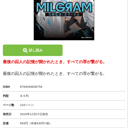
試し読み
最後の囚人の記憶が開かれたとき、すべての罪が繋がる。
最後の囚人の記憶が開かれたとき、すべての罪が繋がる。
ISBN
9784046838759
判型
Ｂ６判
ページ数
216ページ
発売日
2024年12月27日発売
定価
693円
（本体630円+税）