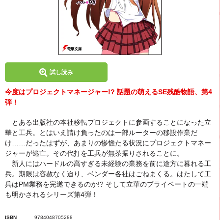
試し読み
今度はプロジェクトマネージャー!? 話題の萌えるSE残酷物語、第4
弾！
とある出版社の本社移転プロジェクトに参画することになった立
華と工兵。とはいえ請け負ったのは一部ルーターの移設作業だ
け……だったはずが、あまりの惨憺たる状況にプロジェクトマネー
ジャーが逃亡。その代打を工兵が無茶振りされることに。
新人にはハードルの高すぎる未経験の業務を前に途方に暮れる工
兵。期限は容赦なく迫り、ベンダー各社はごねまくる。はたして工
兵はPM業務を完遂できるのか!? そして立華のプライベートの一端
も明かされるシリーズ第4弾！
ISBN
9784048705288