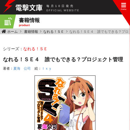
毎
月
10
日
発
売
書籍情報
product
ホーム
書籍情報
なれる！ＳＥ
なれる！ＳＥ４ 誰でもできる？プロ
シリーズ：
なれる！ＳＥ
なれる！ＳＥ４ 誰でもできる？プロジェクト管理
著者：
夏海 公司
絵：
Ｉｘｙ