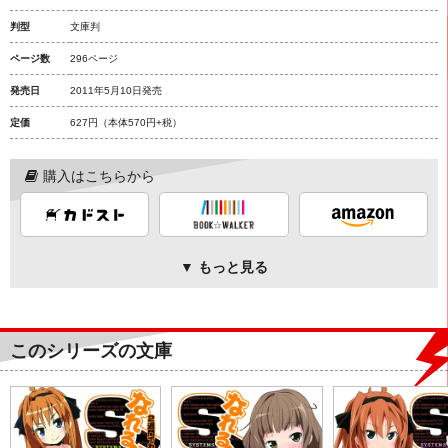
判型
文庫判
ページ数
296ページ
発売日
2011年5月10日発売
定価
627円
（本体570円+税）
購入はこちらから
▼ もっと見る
このシリーズの文庫