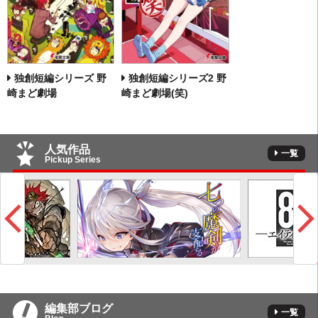
独創短編シリーズ 野
独創短編シリーズ2 野
崎まど劇場
崎まど劇場(笑)
人気作品
一覧
Pickup Series
編集部ブログ
一覧