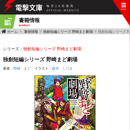
毎
月
10
日
発
売
書籍情報
product
ホーム
書籍情報
独創短編シリーズ 野崎まど劇場
独創短編シリーズ 
シリーズ：
独創短編シリーズ 野崎まど劇場
独創短編シリーズ 野崎まど劇場
著者：
野崎 まど
イラスト：
森井 しづき