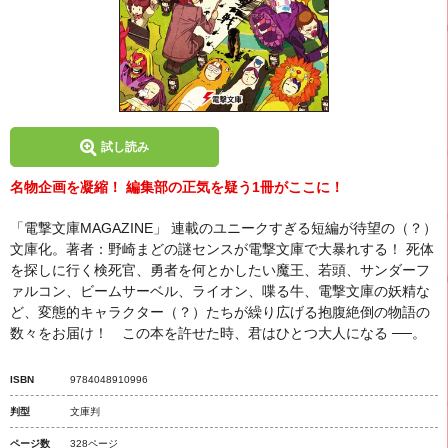
試し読み
名物企画を凝縮！ 編集部の正気を疑う1冊がここに！
「電撃文庫MAGAZINE」 連載のユニークすぎる短編が待望の（？）
文庫化。著者：野崎まどの謎センスが電撃文庫で大暴れする！ 死体
を探しに行く検死官、勇者を何とかしたい魔王、若頭、サンダーフ
ァルコン、ビームサーベル、ライオン、喋る牛、電撃文庫の妖精な
ど、変態的キャラクター（？）たちが繰り広げる抱腹絶倒の物語の
数々をお届け！ この本を許せた時、君はひとつ大人になる ──。
ISBN
9784048910996
判型
文庫判
ページ数
328ページ