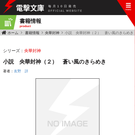
毎
月
10
日
発
売
書籍情報
product
ホーム
書籍情報
央華封神
小説 央華封神（２） 蒼い風のきらめき
シリーズ：
央華封神
小説 央華封神（２） 蒼い風のきらめき
著者：
友野 詳