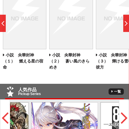
前
へ
小説 央華封神
小説 央華封神
小説 央華封神
（１） 燃える星の宿
（２） 蒼い風のきら
（３） 輝ける雪
命
めき
彼方
人気作品
一覧
Pickup Series