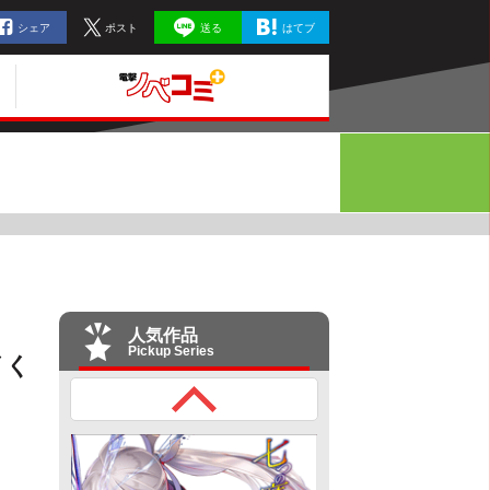
シェア
ポスト
送る
はてブ
人気作品
Pickup Series
イく