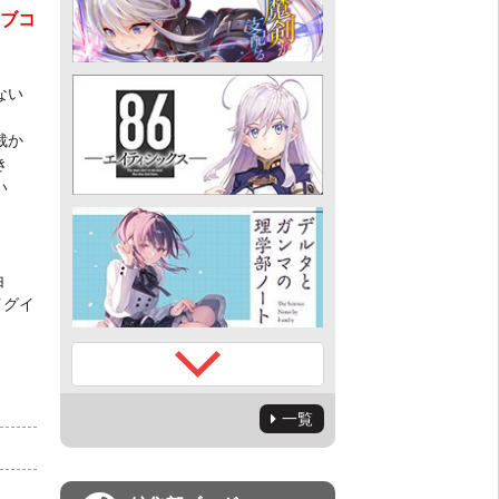
ラブコ
ない
裁か
き
い
。
白
イグイ
一覧