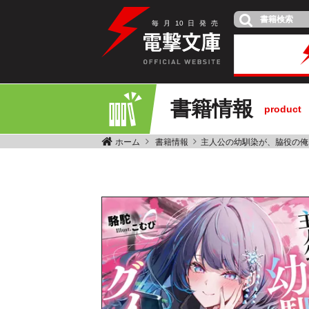
毎
月
10
日
発
売
書籍情報
product
ホーム
書籍情報
主人公の幼馴染が、脇役の俺