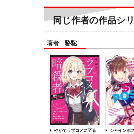
同じ作者の作品シ
著者 駱駝
やがてラブコメに至る
シャインポ