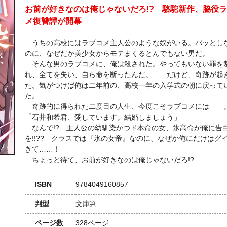
お前が好きなのは俺じゃないだろ!? 駱駝新作、脇役
メ復讐譚が開幕
うちの高校にはラブコメ主人公のような奴がいる。パッとし
のに、なぜだか美少女からモテまくるとんでもない男だ。
そんな男のラブコメに、俺は殺された。やってもいない罪を
れ、全てを失い、自ら命を断ったんだ。――だけど、奇跡が起
た。気がつけば俺は二年前の、高校一年の入学式の朝に戻って
た。
奇跡的に得られた二度目の人生、今度こそラブコメには――
「石井和希君、愛しています。結婚しましょう」
なんで!? 主人公の幼馴染かつド本命の女、氷高命が俺に告
を!!?? クラスでは『氷の女帝』なのに、なぜか俺にだけはグ
きて……！
ちょっと待て、お前が好きなのは俺じゃないだろ!?
ISBN
9784049160857
判型
文庫判
ページ数
328ページ