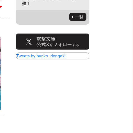
催！
一覧
Tweets by bunko_dengeki