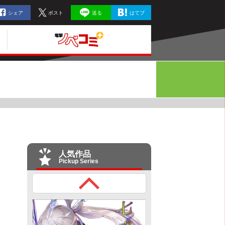
シェア
ポスト
送る
はてブ
人気作品
Pickup Series