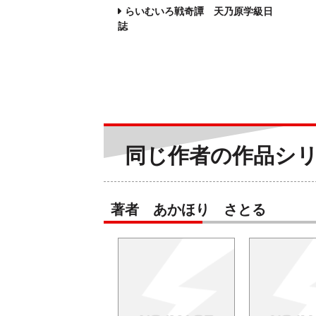
らいむいろ戦奇譚 天乃原学級日
誌
同じ作者の作品シ
著者 あかほり さとる