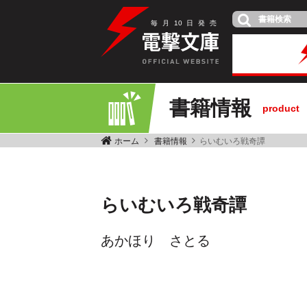
毎
月
10
日
発
売
書籍情報
product
ホーム
書籍情報
らいむいろ戦奇譚
らいむいろ戦奇譚
あかほり さとる