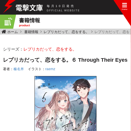
毎
月
10
日
発
売
書籍情報
product
ホーム
書籍情報
レプリカだって、恋をする。
レプリカだって、恋をする。６
シリーズ：
レプリカだって、恋をする。
レプリカだって、恋をする。６ Through Their Eyes
著者：
榛名丼
イラスト：
raemz