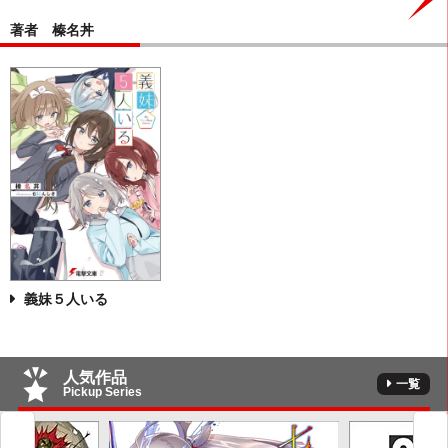
著者 榛名丼
義妹５人いる
人気作品
一覧
Pickup Series