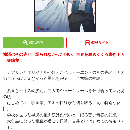
試し読み
特設サイト
物語のその先と、語られなかった想い。青春を締めくくる書き下ろ
し短編集！
レプリカとオリジナルが迎えたハッピーエンドのその先と、ナオ
の目からは見えなかった景色を綴る――全六編の物語。
素直とナオの幼少期。二人でシュークリームを分け合っていたあ
の頃。
はじめての、映画館。アキの目線から切り取る、あの特別な休
日。
学校を去った早瀬の抱え続けた想いと、ほろ苦い青春の記憶。
大学生になった素直が過ごす日常。吉井とのはじめてのお泊りデ
ート。