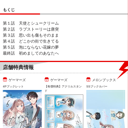
もくじ
第１話 天使とシュークリーム
第２話 ラブストーリーは唐突
第３話 思い出も傷もそのまま
第４話 どこかの街で生きてる
第５話 泡にならない花嫁の夢
最終話 初めましてのあなたへ
店舗特典情報
ゲーマーズ
ゲーマーズ
メロンブックス
4Pブックレット
【有償特典】アクリルスタン
SSブックカバー
ド