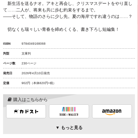
新生活を送るナオ。アキと再会し、クリスマスデートをやり直し
て……二人が、将来も共に歩む約束をするまで。
――そして、物語のさらに少し先。夏の海岸ですれ違うのは……？
切なくも瑞々しい青春を締めくくる、書き下ろし短編集！
ISBN
9784049168068
判型
文庫判
ページ数
230ページ
発売日
2026年4月10日発売
定価
902円
（本体820円+税）
購入はこちらから
▼ もっと見る