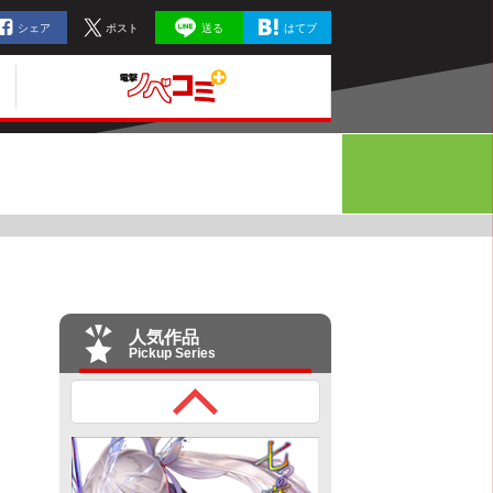
シェア
ポスト
送る
はてブ
人気作品
Pickup Series