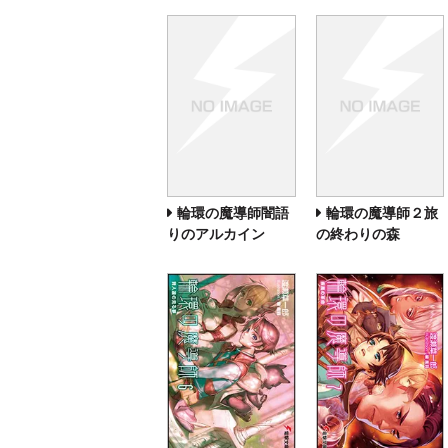
輪環の魔導師闇語
輪環の魔導師２旅
りのアルカイン
の終わりの森