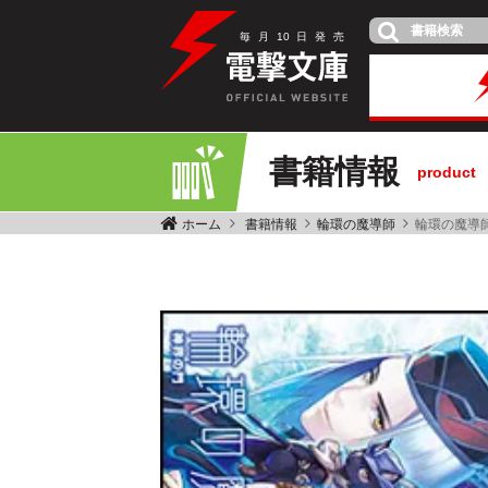
毎
月
10
日
発
売
書籍情報
product
ホーム
書籍情報
輪環の魔導師
輪環の魔導