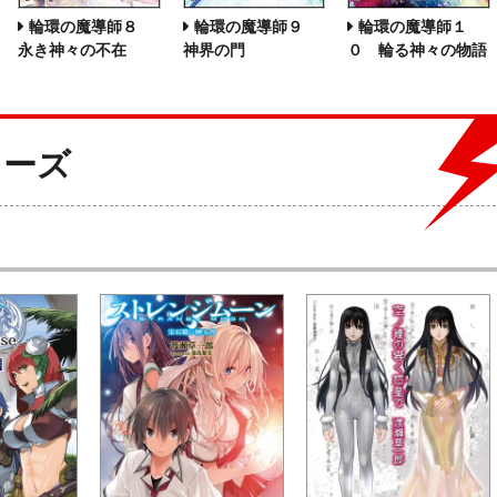
輪環の魔導師８
輪環の魔導師９
輪環の魔導師１
永き神々の不在
神界の門
０ 輪る神々の物語
リーズ