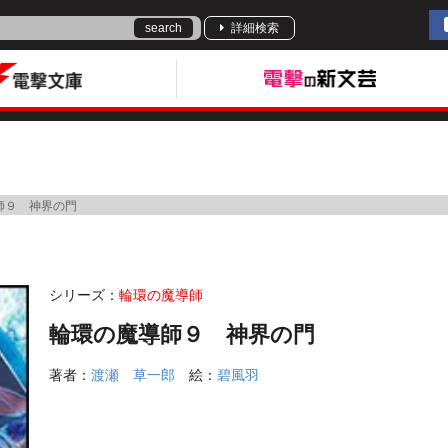
search
詳細検索
師９ 神界の門
シリーズ：
輪環の魔導師
輪環の魔導師９ 神界の門
著者：
渡瀬 草一郎
絵：
碧風羽