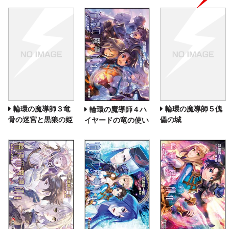
輪環の魔導師３竜
輪環の魔導師５傀
輪環の魔導師４ハ
骨の迷宮と黒狼の姫
儡の城
イヤードの竜の使い