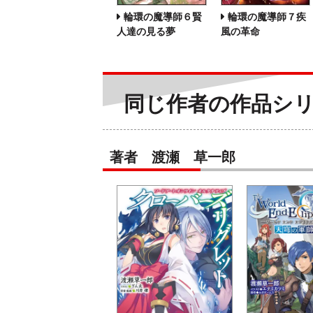
輪環の魔導師６賢
輪環の魔導師７疾
人達の見る夢
風の革命
同じ作者の作品シ
著者 渡瀬 草一郎