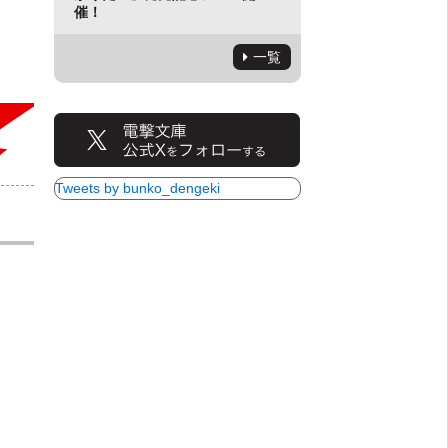
催！
一覧
Tweets by bunko_dengeki