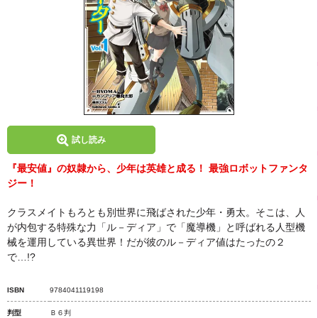
試し読み
『最安値』の奴隷から、少年は英雄と成る！ 最強ロボットファンタ
ジー！
クラスメイトもろとも別世界に飛ばされた少年・勇太。そこは、人
が内包する特殊な力「ル－ディア」で「魔導機」と呼ばれる人型機
械を運用している異世界！だが彼のル－ディア値はたったの２
で…!?
ISBN
9784041119198
判型
Ｂ６判