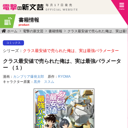
毎月17日発売
書籍情報
product
ホーム
電撃の新文芸
書籍情報
クラス最安値で売られた俺は、実は最
コミックス
シリーズ：
クラス最安値で売られた俺は、実は最強パラメーター
クラス最安値で売られた俺は、実は最強パラメータ
ー （１）
漫画：
カンブリア爆発太郎
原作：
RYOMA
キャラクター原案：
黒井 ススム