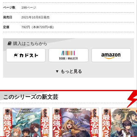
ページ数
196ページ
発売日
2021年10月8日発売
定価
792円
（本体720円+税）
購入はこちらから
▼ もっと見る
このシリーズの新文芸