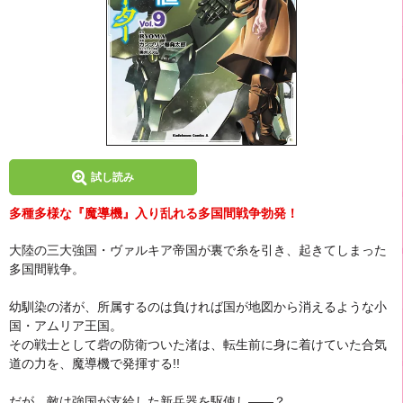
試し読み
多種多様な『魔導機』入り乱れる多国間戦争勃発！
大陸の三大強国・ヴァルキア帝国が裏で糸を引き、起きてしまった
多国間戦争。
幼馴染の渚が、所属するのは負ければ国が地図から消えるような小
国・アムリア王国。
その戦士として砦の防衛ついた渚は、転生前に身に着けていた合気
道の力を、魔導機で発揮する!!
だが、敵は強国が支給した新兵器を駆使し――？