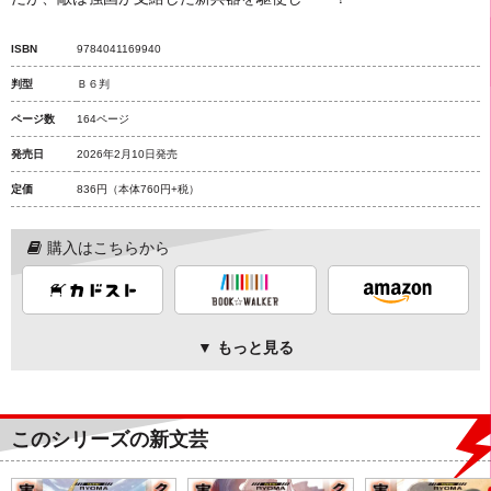
ISBN
9784041169940
判型
Ｂ６判
ページ数
164ページ
発売日
2026年2月10日発売
定価
836円
（本体760円+税）
購入はこちらから
▼ もっと見る
このシリーズの新文芸