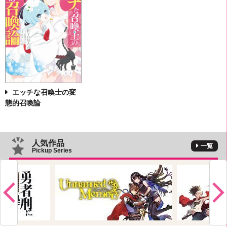
エッチな召喚士の変
態的召喚論
人気作品
一覧
Pickup Series