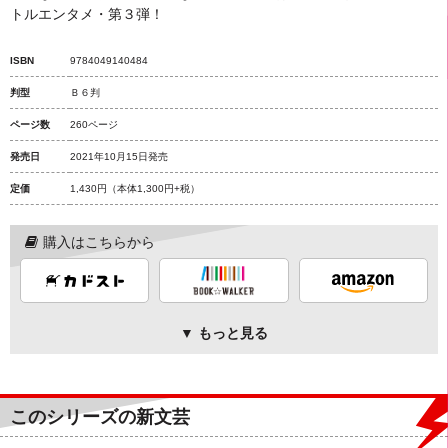
トルエンタメ・第３弾！
ISBN
9784049140484
判型
Ｂ６判
ページ数
260ページ
発売日
2021年10月15日発売
定価
1,430円
（本体1,300円+税）
購入はこちらから
▼ もっと見る
このシリーズの新文芸