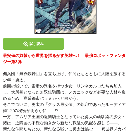
試し読み
最安値の奴隷から世界を揺るがす英雄へ！ 最強ロボットファンタ
ジー第3弾
傭兵団「無双鉄騎団」を立ち上げ、仲間たちとともに大陸を旅する
少年・勇太。
前回の戦いで、雷帝の異名を持つ少女・リンネカルロたちも加入
し、大所帯となった無双鉄騎団は、メカニックなど必要な人材を集
めるため、商業都市バラヌカへと向かう。
そこでついに、勇太の「クラス最安値」の烙印であったルーディア
値“２”の秘密が明らかに……!?
一方、アムリア王国の近衛騎士となっていた勇太の幼馴染の少女・
渚は、近隣国の不穏な動きから新たな戦乱の気配を感じて――。
新たな仲間たちとの、新たなる戦いに勇太は挑む！ 異世界メカバ