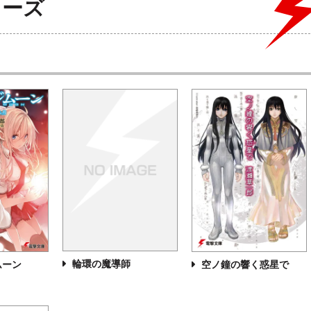
リーズ
輪環の魔導師
ムーン
空ノ鐘の響く惑星で