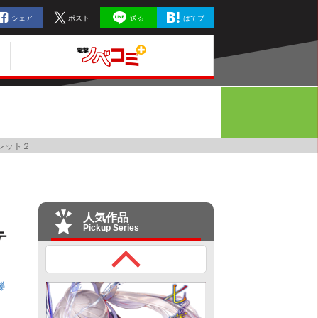
シェア
ポスト
送る
はてブ
レット２
人気作品
Pickup Series
テ
礫