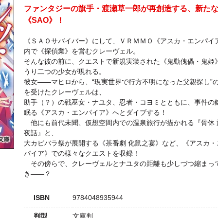
ファンタジーの旗手・渡瀬草一郎が再創造する、新た
《SAO》！
《ＳＡＯサバイバー》にして、ＶＲＭＭＯ《アスカ・エンパイ
内で《探偵業》を営むクレーヴェル。
そんな彼の前に、クエストで新規実装された《鬼動傀儡・鬼姫
うり二つの少女が現れる。
彼女――マヒロから、“現実世界で行方不明になった父親探し”
を受けたクレーヴェルは、
助手（？）の戦巫女・ナユタ、忍者・コヨミとともに、事件の
眠る《アスカ・エンパイア》へとダイブする！
他にも前代未聞、仮想空間内での温泉旅行が描かれる『骨休 
夜話』と、
大カピバラ祭が展開する《茶番劇 化鼠之宴》など、《アスカ・
パイア》での様々なクエストを収録！
その傍らで、クレーヴェルとナユタの距離も少しづつ縮まっ
き――？
ISBN
9784048935944
判型
文庫判