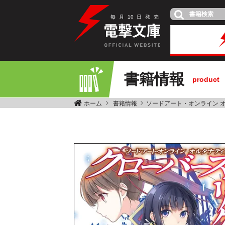
毎
月
10
日
発
売
書籍情報
product
ホーム
書籍情報
ソードアート・オンライン 