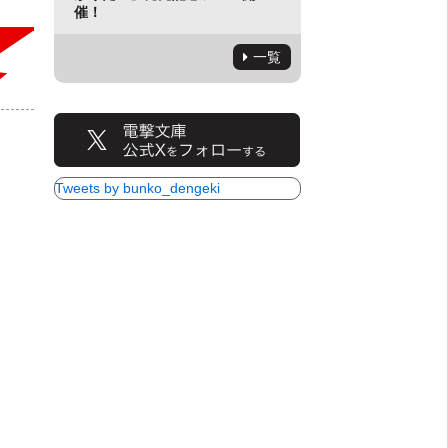
催！
一覧
Tweets by bunko_dengeki