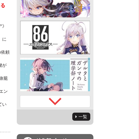
なる
ア》
》に
の依頼
鍵が
旅籠
エン
てい
一覧