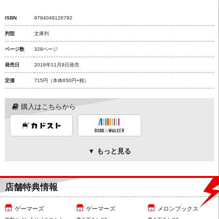
ISBN
9784049126792
判型
文庫判
ページ数
328ページ
発売日
2019年11月9日発売
定価
715円
（本体650円+税）
購入はこちらから
▼ もっと見る
店舗特典情報
ゲーマーズ
ゲーマーズ
メロンブックス