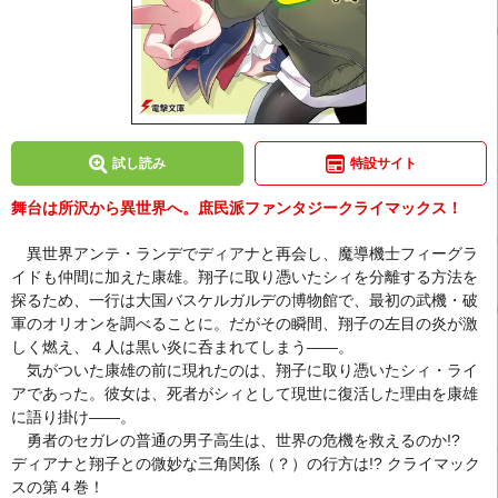
試し読み
特設サイト
舞台は所沢から異世界へ。庶民派ファンタジークライマックス！
異世界アンテ・ランデでディアナと再会し、魔導機士フィーグラ
イドも仲間に加えた康雄。翔子に取り憑いたシィを分離する方法を
探るため、一行は大国バスケルガルデの博物館で、最初の武機・破
軍のオリオンを調べることに。だがその瞬間、翔子の左目の炎が激
しく燃え、４人は黒い炎に呑まれてしまう――。
気がついた康雄の前に現れたのは、翔子に取り憑いたシィ・ライ
アであった。彼女は、死者がシィとして現世に復活した理由を康雄
に語り掛け――。
勇者のセガレの普通の男子高生は、世界の危機を救えるのか!?
ディアナと翔子との微妙な三角関係（？）の行方は!? クライマック
スの第４巻！