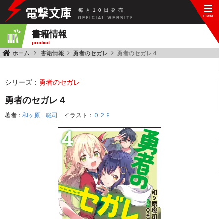
毎
月
10
日
発
売
書籍情報
product
ホーム
書籍情報
勇者のセガレ
勇者のセガレ４
シリーズ：
勇者のセガレ
勇者のセガレ４
著者：
和ヶ原 聡司
イラスト：
０２９