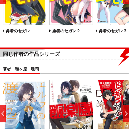
前
へ
勇者のセガレ
勇者のセガレ２
勇者のセガレ３
同じ作者の作品シリーズ
著者 和ヶ原 聡司
前
へ