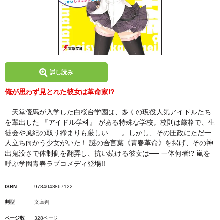
試し読み
俺が思わず見とれた彼女は革命家!?
天堂優馬が入学した白桜台学園は、多くの現役人気アイドルたち
を輩出した 『アイドル学科』 がある特殊な学校。校則は厳格で、生
徒会や風紀の取り締まりも厳しい……。しかし、その圧政にただ一
人立ち向かう少女がいた！ 謎の合言葉《青春革命》を掲げ、その神
出鬼没さで体制側を翻弄し、抗い続ける彼女は── 一体何者!? 嵐を
呼ぶ学園青春ラブコメディ登場!!
ISBN
9784048867122
判型
文庫判
ページ数
328ページ