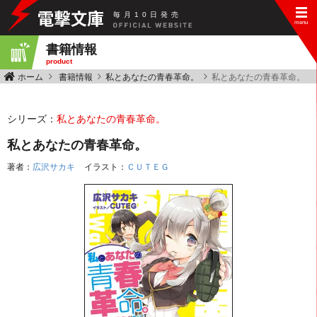
毎
月
10
日
発
売
書籍情報
product
ホーム
書籍情報
私とあなたの青春革命。
私とあなたの青春革命。
シリーズ：
私とあなたの青春革命。
私とあなたの青春革命。
著者：
広沢サカキ
イラスト：
ＣＵＴＥＧ