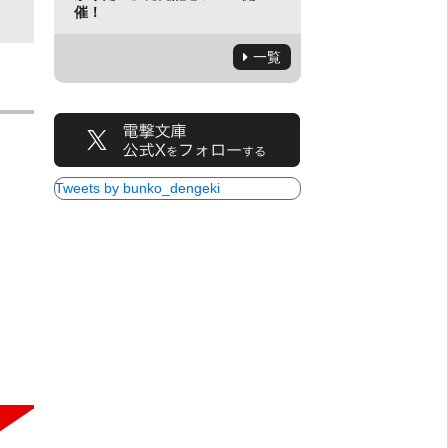
催！
一覧
Tweets by bunko_dengeki