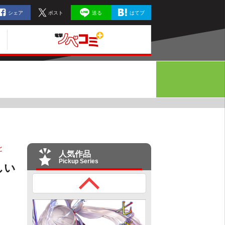
シェア
ポスト
送る
はてブ
と
人気作品
Pickup Series
しい