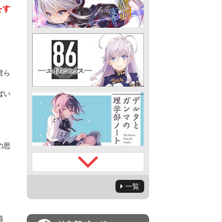
をす
君ら
ばい
の思
一覧
着