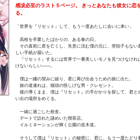
感涙必至のラスト５ページ。 きっとあなたも彼女に恋
る。
「世界を『リセット』して、もう一度あたしに会いに来い」
高校を卒業したばかりの、ある春の日。
その直前に君を亡くし、失意に沈む僕の元に、突拍子もない
しい手紙が届いた。
『リセット』するには世界で一番美しいモノを見つけなけれ
けないらしい――。
僕は一縷の望みに縋り、君に再び出会うための旅に出た。
旅の道連れは、猫頭の怪しげな男・クレセント。
彼の導くまま、僕は『リセット』の手がかりを探して、君と
い出の場所をめぐる。
一緒に過ごした校舎。
デートで訪れた謎めいた喫茶店。
イルミネーションが輝く公園の並木道。
そうして僕は『リセット』の秘密に、君に、もう一度たどり