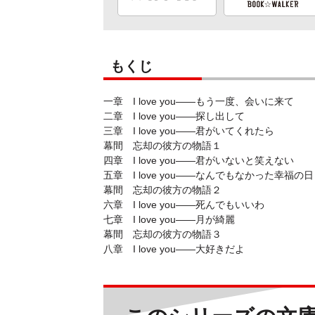
もくじ
一章 I love you――もう一度、会いに来て
二章 I love you――探し出して
三章 I love you――君がいてくれたら
幕間 忘却の彼方の物語１
四章 I love you――君がいないと笑えない
五章 I love you――なんでもなかった幸福の
幕間 忘却の彼方の物語２
六章 I love you――死んでもいいわ
七章 I love you――月が綺麗
幕間 忘却の彼方の物語３
八章 I love you――大好きだよ