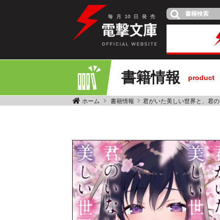
毎
月
10
日
発
売
書籍情報
product
ホーム
書籍情報
君がいた美しい世界と、君の