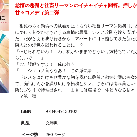
怠惰の悪魔と社畜リーマンのイチャイチャ問答。押し
甘々コメディ第二弾
相変わらず勤労への執着が止まらない社畜リーマン拓務は、
にかして甘やかそうとする怠惰の悪魔・シノと攻防を繰り広げ
た。だがとある成り行きから、アパートに引っ越してきた新た
隣人との浮気を疑われることに！？
「信じられないわ！ わ、私がいままでどういう気持ちでいた
らないで……」
「ご、誤解ですよ！ 俺は何も――」
「――シノゴノ言うなあ！ この浮気者！」
ドレスをはだけさせ豊かな胸を露わに艶然と微笑む謎の美女
で、痴話げんかを繰り広げる拓務とシノ。さらには惚れ薬とい
険なブツまで持ち出され……まさに修羅場で一体どうなる甘々
ディ第二弾
ISBN
9784049130102
判型
文庫判
ページ数
260ページ