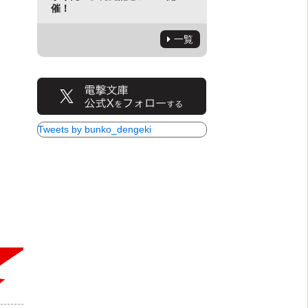
催！
一覧
Tweets by bunko_dengeki