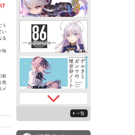
かけ
どう
てい
なる
か知
の前
う危
コメ
一覧