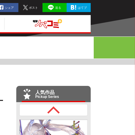
シェア
ポスト
送る
はてブ
人気作品
Pickup Series
ー