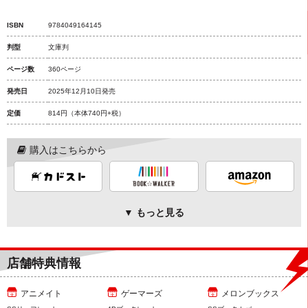
ISBN
9784049164145
判型
文庫判
ページ数
360ページ
発売日
2025年12月10日発売
定価
814円
（本体740円+税）
購入はこちらから
▼ もっと見る
店舗特典情報
アニメイト
ゲーマーズ
メロンブックス