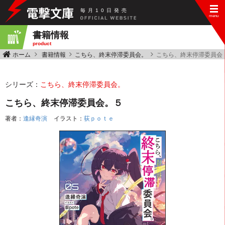
毎
月
10
日
発
売
書籍情報
product
ホーム
書籍情報
こちら、終末停滞委員会。
こちら、終末停滞委員会
シリーズ：
こちら、終末停滞委員会。
こちら、終末停滞委員会。５
著者：
逢縁奇演
イラスト：
荻ｐｏｔｅ