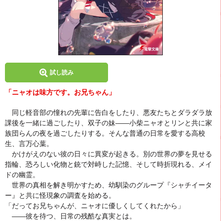
試し読み
「ニャオは味方です。お兄ちゃん」
同じ軽音部の憧れの先輩に告白をしたり、悪友たちとダラダラ放
課後を一緒に過ごしたり、双子の妹――小柴ニャオとリンと共に家
族団らんの夜を過ごしたりする。そんな普通の日常を愛する高校
生、言万心葉。
かけがえのない彼の日々に異変が起きる。別の世界の夢を見せる
指輪、恐ろしい化物と銃で対峙した記憶、そして時折現れる、メイ
ドの幽霊。
世界の真相を解き明かすため、幼馴染のグループ『シャチイータ
ー』と共に怪現象の調査を始める。
「だってお兄ちゃんが、ニャオに優しくしてくれたから」
――彼を待つ、日常の残酷な真実とは。