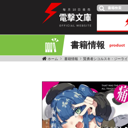
毎
月
10
日
発
売
書籍情報
product
ホーム
書籍情報
賢勇者シコルスキ・ジーライ