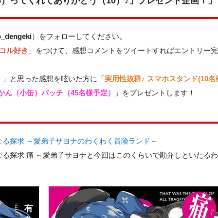
45）ってくれてありがとう（10）♪」プレゼント企画！」
_dengeki
）をフォローしてください。
シコル好き
」をつけて、感想コメントをツイートすればエントリー
！」と思った感想を呟いた方に「
実用性抜群♪ スマホスタンド(10名
かん（小缶）バッチ（45名様予定）
」をプレゼントします！
なる探求 ～愛弟子サヨナのわくわく冒険ランド～
る探求 痛 ～愛弟子サヨナと今回はこのくらいで勘弁しといたる