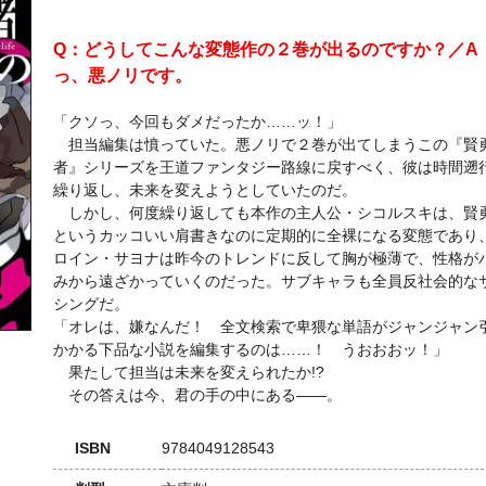
Q：どうしてこんな変態作の２巻が出るのですか？／A
っ、悪ノリです。
「クソっ、今回もダメだったか……ッ！」
担当編集は憤っていた。悪ノリで２巻が出てしまうこの『賢
者』シリーズを王道ファンタジー路線に戻すべく、彼は時間遡
繰り返し、未来を変えようとしていたのだ。
しかし、何度繰り返しても本作の主人公・シコルスキは、賢
というカッコいい肩書きなのに定期的に全裸になる変態であり
ロイン・サヨナは昨今のトレンドに反して胸が極薄で、性格が
みから遠ざかっていくのだった。サブキャラも全員反社会的な
シングだ。
「オレは、嫌なんだ！ 全文検索で卑猥な単語がジャンジャン
かかる下品な小説を編集するのは……！ うおおおッ！」
果たして担当は未来を変えられたか!?
その答えは今、君の手の中にある――。
ISBN
9784049128543