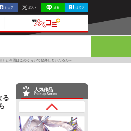
シェア
ポスト
送る
はてブ
サヨナと今回はこのくらいで勘弁しといたるわ～
人気作品
Pickup Series
なる
ら