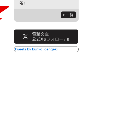
催！
一覧
Tweets by bunko_dengeki