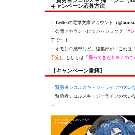
「賢勇者シコルスキ 痛 「シコ（
キャンペーン応募方法
・Twitterの電撃文庫アカウント（
@bunko
・公開アカウントにてハッシュタグ「
#
了です！
・オモシロ感想など、編集部が「これは
予定)
」もしくは「
帰ってきたサヨナのこ
【キャンペーン書籍】
・
賢勇者シコルスキ・ジーライフの大い
・
賢勇者シコルスキ・ジーライフの大いな
～