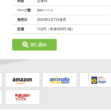
判型
文庫判
ページ数
344ページ
発売日
2020年2月7日発売
定価
715円
（本体650円+税）
試し読み