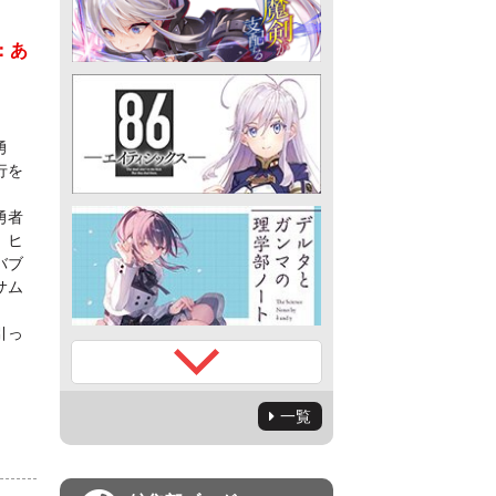
：あ
勇
行を
勇者
、ヒ
バブ
サム
引っ
一覧