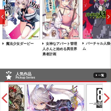
前
へ
バーチャル人狼
魔法少女ダービー
女神なアパート管理
ム
人さんと始める異世界
勇者計画
人気作品
一覧
Pickup Series