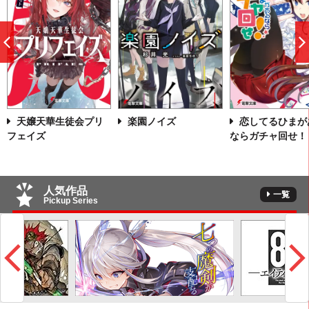
前
へ
天嬢天華生徒会プリ
楽園ノイズ
恋してるひまが
フェイズ
ならガチャ回せ！
人気作品
一覧
Pickup Series