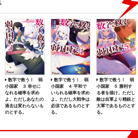
庫
数字で救う！ 弱
数字で救う！ 弱
数字で救う！ 弱
小国家 ３ 幸せに
小国家 ４ 平和で
小国家 ５ 勝利す
なれる確率を求め
いられる確率を求め
る者を描け。ただし
よ。ただしあなたの
よ。ただし大戦争は
敵は自軍より精鋭と
過去は変わらないも
必須であるものとす
大軍であるものとす
のとする。
る。
る。