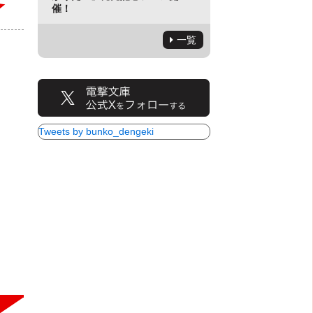
催！
一覧
Tweets by bunko_dengeki