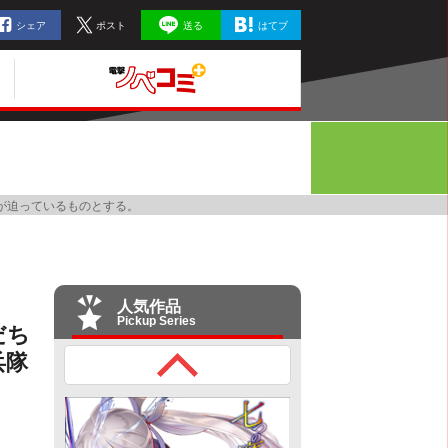
シェア
ポスト
送る
はてブ
が迫っているものとする。
人気作品
Pickup Series
だち
兵隊