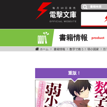
毎
月
10
日
発
売
書籍情報
product
ホーム
書籍情報
数字で救う！ 弱小国家
数
重版！