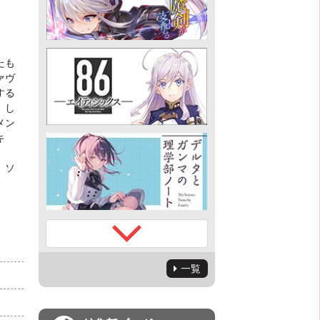
たも
ァヴ
する
。し
メン
キ
、ソ
一覧