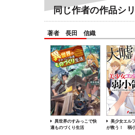
同じ作者の作品シ
著者 長田 信織
異世界のすみっこで快
美少女エル
適ものづくり生活
が救う！ 弱