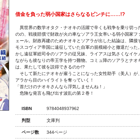
借金を負った弱小国家はさらなるピンチに……!?
異世界の数学オタク・ナオキの活躍で辛くも戦争を乗り切っ
のの、戦後賠償で財政が火の車なソアラ王女率いる弱小国家フ
ェール。財政再建のためナオキとソアラが出した結論は、隣接
モスコヴィア帝国に遠征していた自軍の規模縮小と撤退だった
かし遠征軍総司令のソアラの従兄妹、ライアスは気さくなイケ
ながらも彼なりの帝王学を持つ難物。コミュ障のソアラとナオ
は、果たして彼を説得できるのか!?
そして新たにナオキが雇うことになった女性助手（美人）が
アラから目のハイライトを奪っていく！
「首だけのナオキさんなら浮気しませんね！」
危険な発言も飛び出す波乱の第２巻！
ISBN
9784048937962
判型
文庫判
ページ数
344ページ