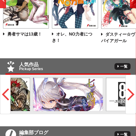
前
へ
勇者サマは13歳！
オレ、NO力者につ
ダスティー☆ヴ
き！
パイアガール
人気作品
一覧
Pickup Series
編集部ブログ
一覧