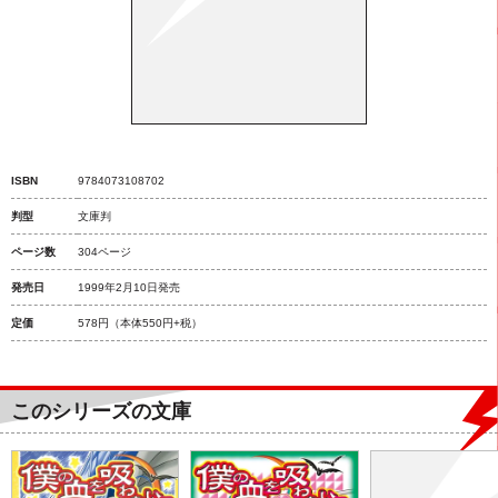
ISBN
9784073108702
判型
文庫判
ページ数
304ページ
発売日
1999年2月10日発売
定価
578円
（本体550円+税）
このシリーズの文庫