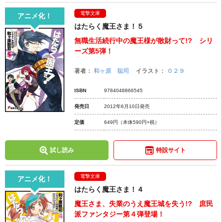
電撃文庫
アニメ化！
はたらく魔王さま！５
無職生活続行中の魔王様が散財って!? シリ
ーズ第5弾！
著者：
和ヶ原 聡司
イラスト：
０２９
ISBN
9784048866545
発売日
2012年6月10日発売
定価
649円
（本体590円+税）
試し読み
特設サイト
電撃文庫
アニメ化！
はたらく魔王さま！４
魔王さま、失業のうえ魔王城を失う!? 庶民
派ファンタジー第４弾登場！