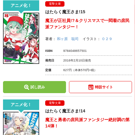
電撃文庫
アニメ化！
はたらく魔王さま!15
魔王が正社員!?＆クリスマスで一悶着の庶民
派ファンタジー！
著者：
和ヶ原 聡司
イラスト：
０２９
ISBN
9784048657501
発売日
2016年2月10日発売
定価
627円
（本体570円+税）
試し読み
特設サイト
電撃文庫
アニメ化！
はたらく魔王さま!14
魔王と勇者の庶民派ファンタジー絶好調の第
14弾！