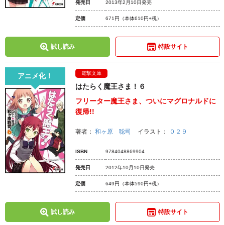
発売日
2013年2月10日発売
定価
671円
（本体610円+税）
試し読み
特設サイト
電撃文庫
アニメ化！
はたらく魔王さま！６
フリーター魔王さま、ついにマグロナルドに
復帰!!
著者：
和ヶ原 聡司
イラスト：
０２９
ISBN
9784048869904
発売日
2012年10月10日発売
定価
649円
（本体590円+税）
試し読み
特設サイト