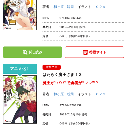
著者：
和ヶ原 聡司
イラスト：
０２９
ISBN
9784048863445
発売日
2012年2月10日発売
定価
649円
（本体590円+税）
試し読み
特設サイト
電撃文庫
アニメ化！
はたらく魔王さま！３
魔王が“パパ”で勇者が“ママ”!?
著者：
和ヶ原 聡司
イラスト：
０２９
ISBN
9784048708159
発売日
2011年10月10日発売
定価
649円
（本体590円+税）