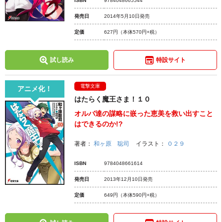
ISBN
9784048665544
発売日
2014年5月10日発売
定価
627円
（本体570円+税）
試し読み
特設サイト
電撃文庫
アニメ化！
はたらく魔王さま！１０
オルバ達の謀略に嵌った恵美を救い出すこと
はできるのか!?
著者：
和ヶ原 聡司
イラスト：
０２９
ISBN
9784048661614
発売日
2013年12月10日発売
定価
649円
（本体590円+税）