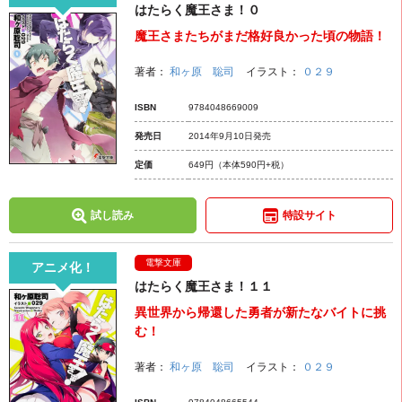
はたらく魔王さま！０
魔王さまたちがまだ格好良かった頃の物語！
著者：
和ヶ原 聡司
イラスト：
０２９
ISBN
9784048669009
発売日
2014年9月10日発売
定価
649円
（本体590円+税）
試し読み
特設サイト
電撃文庫
アニメ化！
はたらく魔王さま！１１
異世界から帰還した勇者が新たなバイトに挑
む！
著者：
和ヶ原 聡司
イラスト：
０２９