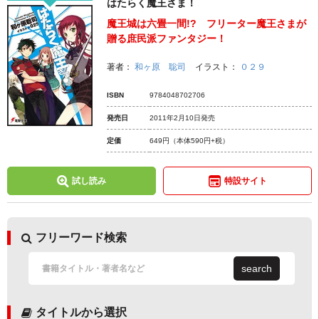
はたらく魔王さま！
魔王城は六畳一間!? フリーター魔王さまが
贈る庶民派ファンタジー！
著者：
和ヶ原 聡司
イラスト：
０２９
ISBN
9784048702706
発売日
2011年2月10日発売
定価
649円
（本体590円+税）
試し読み
特設サイト
フリーワード検索
search
タイトルから選択