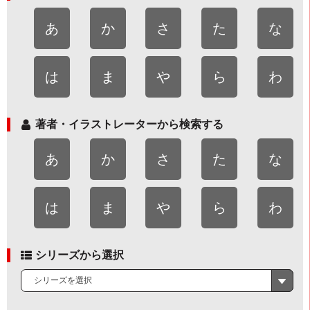
あ
か
さ
た
な
は
ま
や
ら
わ
著者・イラストレーターから検索する
あ
か
さ
た
な
は
ま
や
ら
わ
シリーズから選択
シリーズを選択