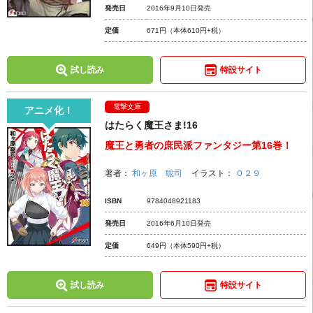
発売日
2016年9月10日発売
定価
671円
（本体610円+税）
試し読み
特設サイト
電撃文庫
アニメ化！
はたらく魔王さま!16
魔王と勇者の庶民派ファンタジー第16巻！
著者：
和ヶ原 聡司
イラスト：
０２９
ISBN
9784048921183
発売日
2016年6月10日発売
定価
649円
（本体590円+税）
試し読み
特設サイト