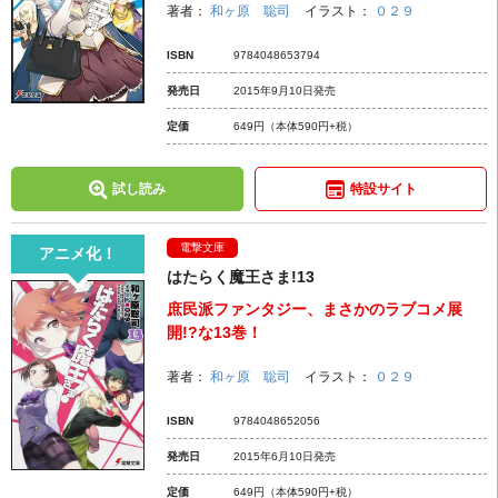
著者：
和ヶ原 聡司
イラスト：
０２９
ISBN
9784048653794
発売日
2015年9月10日発売
定価
649円
（本体590円+税）
試し読み
特設サイト
電撃文庫
アニメ化！
はたらく魔王さま!13
庶民派ファンタジー、まさかのラブコメ展
開!?な13巻！
著者：
和ヶ原 聡司
イラスト：
０２９
ISBN
9784048652056
発売日
2015年6月10日発売
定価
649円
（本体590円+税）