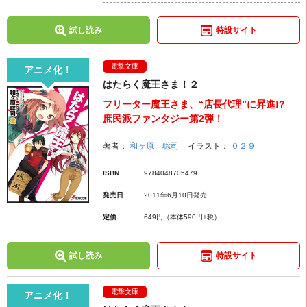
試し読み
特設サイト
電撃文庫
アニメ化！
はたらく魔王さま！２
フリーター魔王さま、“店長代理”に昇進!?
庶民派ファンタジー第2弾！
著者：
和ヶ原 聡司
イラスト：
０２９
ISBN
9784048705479
発売日
2011年6月10日発売
定価
649円
（本体590円+税）
試し読み
特設サイト
電撃文庫
アニメ化！