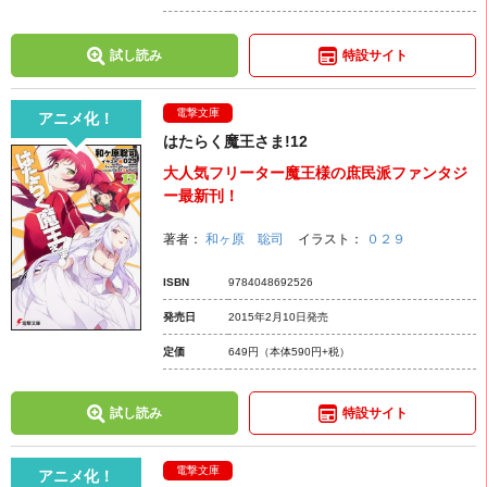
試し読み
特設サイト
電撃文庫
アニメ化！
はたらく魔王さま!12
大人気フリーター魔王様の庶民派ファンタジ
ー最新刊！
著者：
和ヶ原 聡司
イラスト：
０２９
ISBN
9784048692526
発売日
2015年2月10日発売
定価
649円
（本体590円+税）
試し読み
特設サイト
電撃文庫
アニメ化！