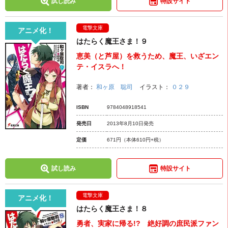
試し読み
特設サイト
電撃文庫
アニメ化！
はたらく魔王さま！９
恵美（と芦屋）を救うため、魔王、いざエン
テ・イスラへ！
著者：
和ヶ原 聡司
イラスト：
０２９
ISBN
9784048918541
発売日
2013年8月10日発売
定価
671円
（本体610円+税）
試し読み
特設サイト
電撃文庫
アニメ化！
はたらく魔王さま！８
勇者、実家に帰る!? 絶好調の庶民派ファン