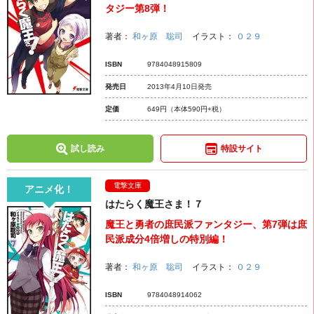
タジー第8弾！
著者：
和ヶ原 聡司
イラスト：
０２９
ISBN
9784048915809
発売日
2013年4月10日発売
定価
649円
（本体590円+税）
試し読み
特設サイト
電撃文庫
アニメ化！
はたらく魔王さま！７
魔王と勇者の庶民派ファンタジー、第7弾は庶
民派成分4倍増しの特別編！
著者：
和ヶ原 聡司
イラスト：
０２９
ISBN
9784048914062