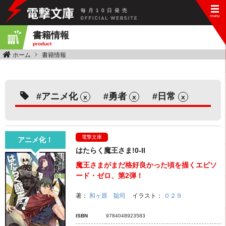
毎
月
10
日
発
売
書籍情報
product
ホーム
書籍情報
アニメ化
勇者
日常
x
x
x
電撃文庫
アニメ化！
はたらく魔王さま!0-II
魔王さまがまだ格好良かった頃を描くエピソ
ード・ゼロ、第2弾！
著：
和ヶ原 聡司
イラスト：
０２９
ISBN
9784048923583