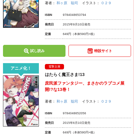
著者：
和ヶ原 聡司
イラスト：
０２９
ISBN
9784048653794
発売日
2015年9月10日発売
定価
649円
（本体590円+税）
試し読み
特設サイト
電撃文庫
アニメ化！
はたらく魔王さま!13
庶民派ファンタジー、まさかのラブコメ展
開!?な13巻！
著者：
和ヶ原 聡司
イラスト：
０２９
ISBN
9784048652056
発売日
2015年6月10日発売
定価
649円
（本体590円+税）