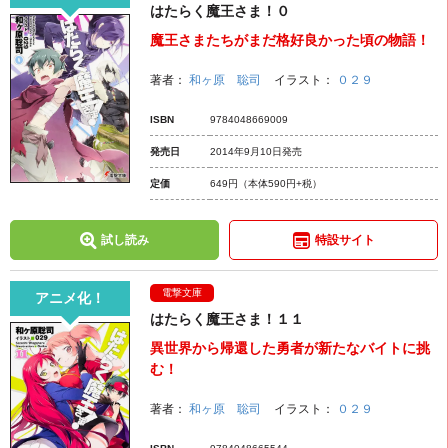
はたらく魔王さま！０
魔王さまたちがまだ格好良かった頃の物語！
著者：
和ヶ原 聡司
イラスト：
０２９
ISBN
9784048669009
発売日
2014年9月10日発売
定価
649円
（本体590円+税）
試し読み
特設サイト
電撃文庫
アニメ化！
はたらく魔王さま！１１
異世界から帰還した勇者が新たなバイトに挑
む！
著者：
和ヶ原 聡司
イラスト：
０２９