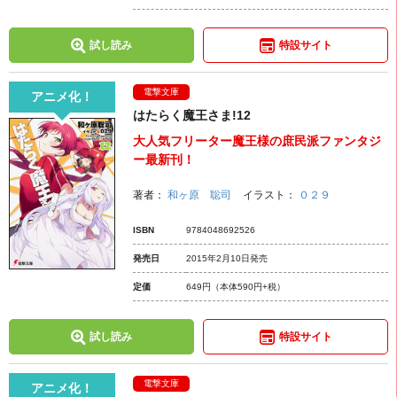
試し読み
特設サイト
電撃文庫
アニメ化！
はたらく魔王さま!12
大人気フリーター魔王様の庶民派ファンタジ
ー最新刊！
著者：
和ヶ原 聡司
イラスト：
０２９
ISBN
9784048692526
発売日
2015年2月10日発売
定価
649円
（本体590円+税）
試し読み
特設サイト
電撃文庫
アニメ化！