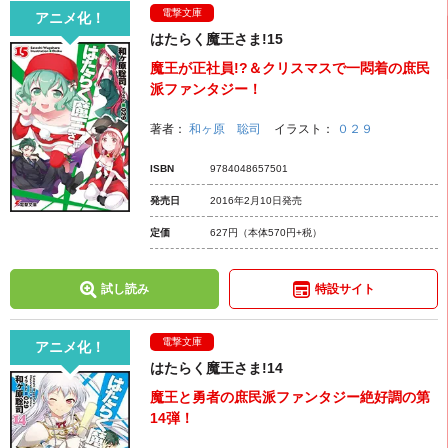
電撃文庫
アニメ化！
はたらく魔王さま!15
魔王が正社員!?＆クリスマスで一悶着の庶民
派ファンタジー！
著者：
和ヶ原 聡司
イラスト：
０２９
ISBN
9784048657501
発売日
2016年2月10日発売
定価
627円
（本体570円+税）
試し読み
特設サイト
電撃文庫
アニメ化！
はたらく魔王さま!14
魔王と勇者の庶民派ファンタジー絶好調の第
14弾！