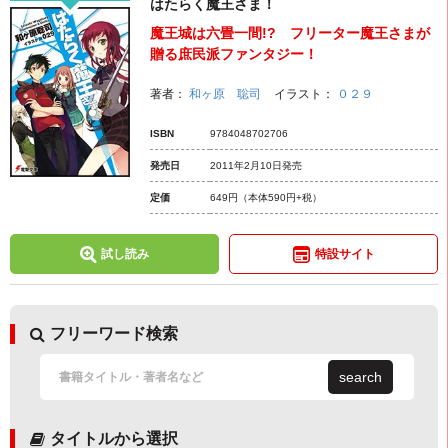
はたらく魔王さま！
魔王城は六畳一間!? フリーター魔王さまが
贈る庶民派ファンタジー！
著者：
和ヶ原 聡司
イラスト：
０２９
ISBN
9784048702706
発売日
2011年2月10日発売
定価
649円
（本体590円+税）
試し読み
特設サイト
フリーワード検索
search
タイトルから選択