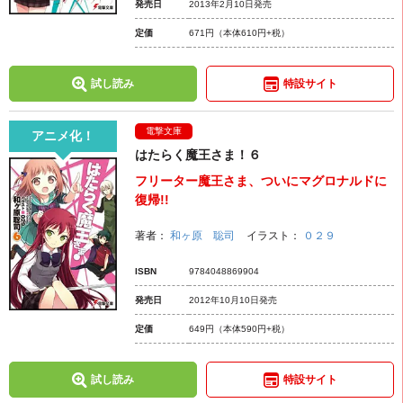
発売日
2013年2月10日発売
定価
671円
（本体610円+税）
試し読み
特設サイト
電撃文庫
アニメ化！
はたらく魔王さま！６
フリーター魔王さま、ついにマグロナルドに
復帰!!
著者：
和ヶ原 聡司
イラスト：
０２９
ISBN
9784048869904
発売日
2012年10月10日発売
定価
649円
（本体590円+税）
試し読み
特設サイト