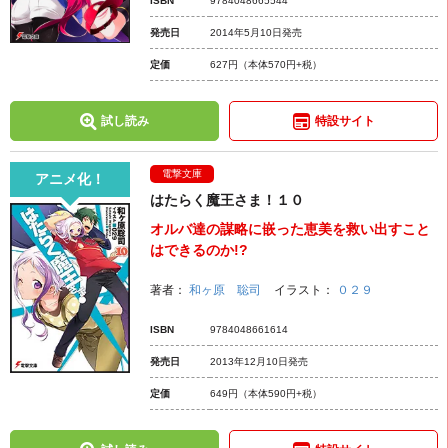
ISBN
9784048665544
発売日
2014年5月10日発売
定価
627円
（本体570円+税）
試し読み
特設サイト
電撃文庫
アニメ化！
はたらく魔王さま！１０
オルバ達の謀略に嵌った恵美を救い出すこと
はできるのか!?
著者：
和ヶ原 聡司
イラスト：
０２９
ISBN
9784048661614
発売日
2013年12月10日発売
定価
649円
（本体590円+税）