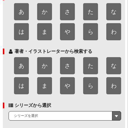
あ
か
さ
た
な
は
ま
や
ら
わ
著者・イラストレーターから検索する
あ
か
さ
た
な
は
ま
や
ら
わ
シリーズから選択
シリーズを選択