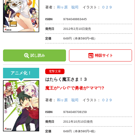
著者：
和ヶ原 聡司
イラスト：
０２９
ISBN
9784048863445
発売日
2012年2月10日発売
定価
649円
（本体590円+税）
試し読み
特設サイト
電撃文庫
アニメ化！
はたらく魔王さま！３
魔王が“パパ”で勇者が“ママ”!?
著者：
和ヶ原 聡司
イラスト：
０２９
ISBN
9784048708159
発売日
2011年10月10日発売
定価
649円
（本体590円+税）