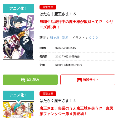
電撃文庫
アニメ化！
はたらく魔王さま！５
無職生活続行中の魔王様が散財って!? シリ
ーズ第5弾！
著者：
和ヶ原 聡司
イラスト：
０２９
ISBN
9784048866545
発売日
2012年6月10日発売
定価
649円
（本体590円+税）
試し読み
特設サイト
電撃文庫
アニメ化！
はたらく魔王さま！４
魔王さま、失業のうえ魔王城を失う!? 庶民
派ファンタジー第４弾登場！