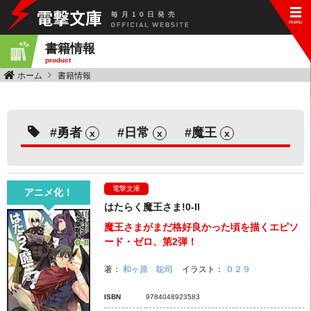
毎
月
10
日
発
売
書籍情報
product
ホーム
書籍情報
勇者
日常
魔王
x
x
x
電撃文庫
アニメ化！
はたらく魔王さま!0-II
魔王さまがまだ格好良かった頃を描くエピソ
ード・ゼロ、第2弾！
著：
和ヶ原 聡司
イラスト：
０２９
ISBN
9784048923583