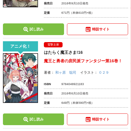
発売日
2016年9月10日発売
定価
671円
（本体610円+税）
試し読み
特設サイト
電撃文庫
アニメ化！
はたらく魔王さま!16
魔王と勇者の庶民派ファンタジー第16巻！
著者：
和ヶ原 聡司
イラスト：
０２９
ISBN
9784048921183
発売日
2016年6月10日発売
定価
649円
（本体590円+税）
試し読み
特設サイト