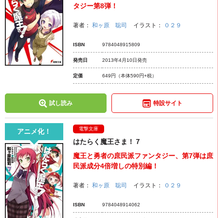
タジー第8弾！
著者：
和ヶ原 聡司
イラスト：
０２９
ISBN
9784048915809
発売日
2013年4月10日発売
定価
649円
（本体590円+税）
試し読み
特設サイト
電撃文庫
アニメ化！
はたらく魔王さま！７
魔王と勇者の庶民派ファンタジー、第7弾は庶
民派成分4倍増しの特別編！
著者：
和ヶ原 聡司
イラスト：
０２９
ISBN
9784048914062