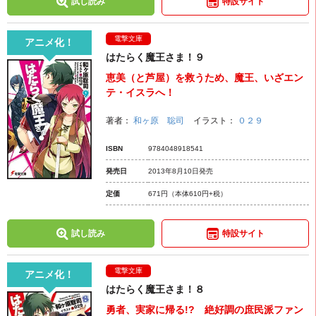
試し読み
特設サイト
電撃文庫
アニメ化！
はたらく魔王さま！９
恵美（と芦屋）を救うため、魔王、いざエン
テ・イスラへ！
著者：
和ヶ原 聡司
イラスト：
０２９
ISBN
9784048918541
発売日
2013年8月10日発売
定価
671円
（本体610円+税）
試し読み
特設サイト
電撃文庫
アニメ化！
はたらく魔王さま！８
勇者、実家に帰る!? 絶好調の庶民派ファン