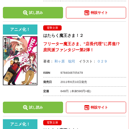
試し読み
特設サイト
電撃文庫
アニメ化！
はたらく魔王さま！２
フリーター魔王さま、“店長代理”に昇進!?
庶民派ファンタジー第2弾！
著者：
和ヶ原 聡司
イラスト：
０２９
ISBN
9784048705479
発売日
2011年6月10日発売
定価
649円
（本体590円+税）
試し読み
特設サイト
電撃文庫
アニメ化！