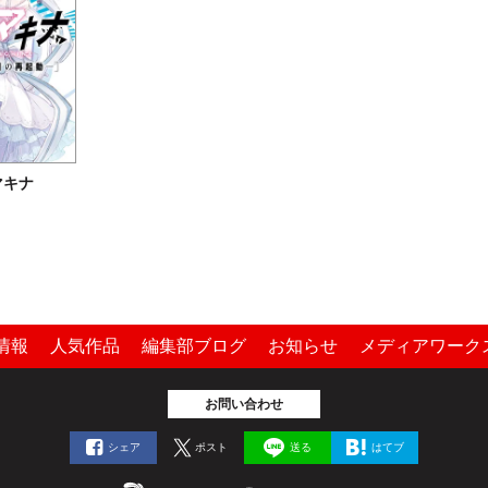
マキナ
情報
人気作品
編集部ブログ
お知らせ
メディアワーク
お問い合わせ
シェア
ポスト
送る
はてブ