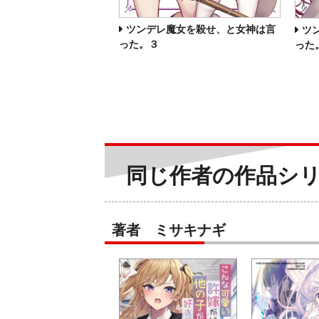
ツンデレ魔女を殺せ、と女神は言
ツ
った。３
った
同じ作者の作品シ
著者 ミサキナギ