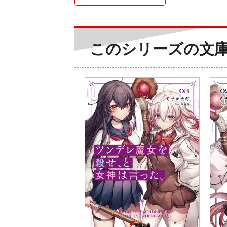
このシリーズの文