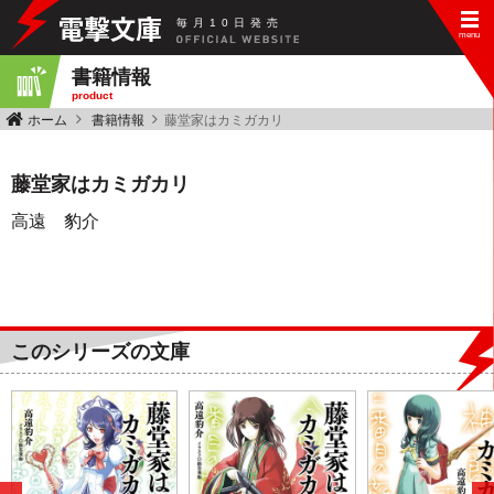
毎
月
10
日
発
売
書籍情報
product
ホーム
書籍情報
藤堂家はカミガカリ
藤堂家はカミガカリ
高遠 豹介
このシリーズの文庫