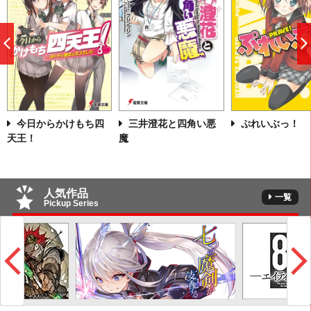
前
へ
今日からかけもち四
三井澄花と四角い悪
ぷれいぶっ！
天王！
魔
人気作品
一覧
Pickup Series