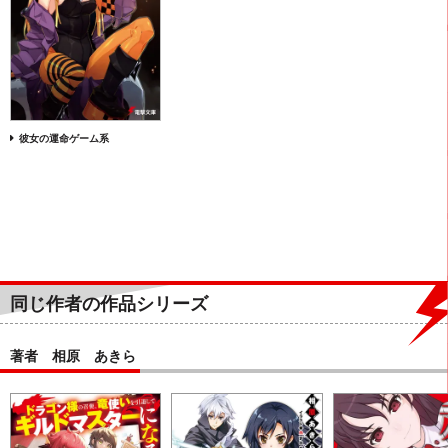
彼女の運命ゲーム系
同じ作者の作品シリーズ
著者 相原 あきら