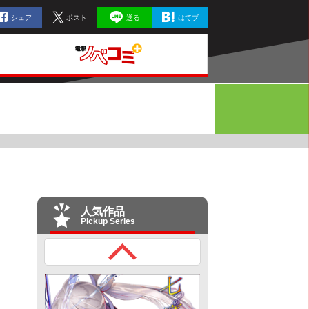
シェア
ポスト
送る
はてブ
人気作品
Pickup Series