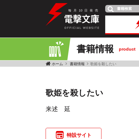
毎
月
10
日
発
売
書籍情報
product
ホーム
書籍情報
歌姫を殺したい
歌姫を殺したい
来述 延
特設サイト