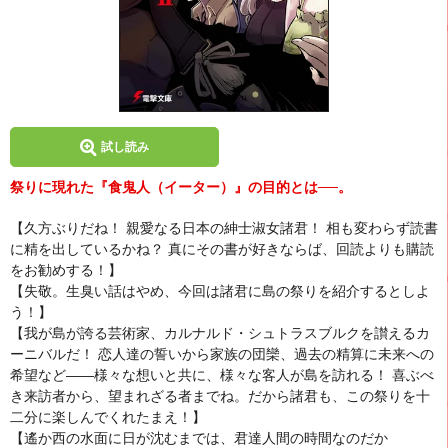
試し読み
祭りに現れた『食鬼人（イーター）』の目的とは──。
【久方ぶりだね！ 親愛なる日本の紳士淑女諸君！ 相も変わらず読書
に精を出しているかね？ 真にその書が好きならば、回読よりも購読
をお勧めする！】
【失敬。生臭い話はやめ、今回は諸君に島の祭りを紹介するとしよ
う！】
【我が島が誇る芸術家、カルナルド・シュトラスブルクを讃えるカ
ーニバルだ！ 恋人達の誓いから家族の団欒、過去の精算に未来への
希望など――様々な想いと共に、様々な客人が島を訪れる！ 喜ぶべ
き来訪者から、望まれざる者までね。だから諸君も、この祭りを十
二分に楽しんでくれたまえ！】
【遙か西の水面に日が沈むまでは、君達人間の時間なのだか