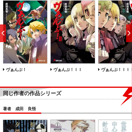
前
へ
ヴぁんぷ！
ヴぁんぷ！ＩＩ
ヴぁんぷ！ＩＩ
同じ作者の作品シリーズ
著者 成田 良悟