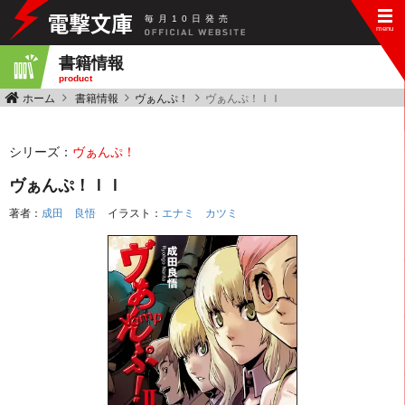
毎
月
10
日
発
売
書籍情報
product
ホーム
書籍情報
ヴぁんぷ！
ヴぁんぷ！ＩＩ
シリーズ：
ヴぁんぷ！
ヴぁんぷ！ＩＩ
著者：
成田 良悟
イラスト：
エナミ カツミ