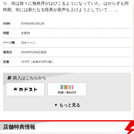
り、街は徐々に無秩序がはびこるようになっていた。はからずも同
時期、街には新たなる怪異が産声を上げようとしていて……。
ISBN
9784049130126
判型
文庫判
ページ数
324ページ
発売日
2020年5月9日発売
定価
737円
（本体670円+税）
購入はこちらから
▼ もっと見る
店舗特典情報