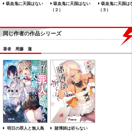
吸血鬼に天国はない
吸血鬼に天国はない
吸血鬼に天国は
（２）
（３）
同じ作者の作品シリーズ
著者 周藤 蓮
明日の罪人と無人島
賭博師は祈らない