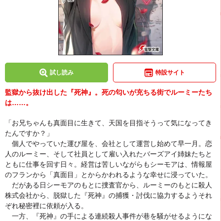
試し読み
特設サイト
監獄から抜け出した『死神』。死の匂いが充ちる街でルーミーたち
は……。
「お兄ちゃんも真面目に生きて、天国を目指そうって気になってき
たんですか？」
個人でやっていた運び屋を、会社として運営し始めて早一月。恋
人のルーミー、そして社員として雇い入れたバーズアイ姉妹たちと
ともに仕事を回す日々。経営は苦しいながらもシーモアは、情報屋
のフランから「真面目」とからかわれるような幸せに浸っていた。
だがある日シーモアのもとに捜査官から、ルーミーのもとに殺人
株式会社から、脱獄した『死神』の捕獲・討伐に協力するようそれ
ぞれ秘密裡に依頼が入る。
一方、『死神』の手による連続殺人事件が巷を騒がせるようにな