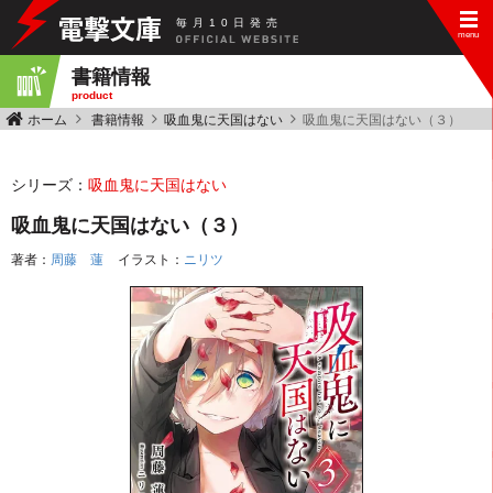
毎
月
10
日
発
売
書籍情報
product
ホーム
書籍情報
吸血鬼に天国はない
吸血鬼に天国はない（３）
シリーズ：
吸血鬼に天国はない
吸血鬼に天国はない（３）
著者：
周藤 蓮
イラスト：
ニリツ