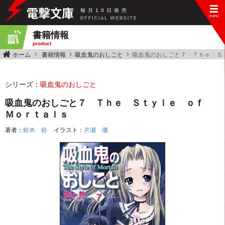
毎
月
10
日
発
売
書籍情報
product
ホーム
書籍情報
吸血鬼のおしごと
吸血鬼のおしごと７ Ｔｈｅ Ｓ
シリーズ：
吸血鬼のおしごと
吸血鬼のおしごと７ Ｔｈｅ Ｓｔｙｌｅ ｏｆ
Ｍｏｒｔａｌｓ
著者：
鈴木 鈴
イラスト：
片瀬 優