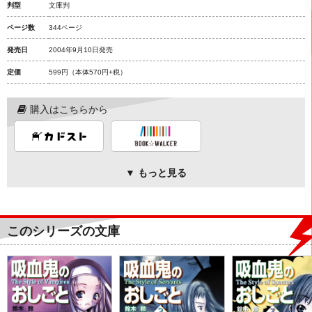
判型
文庫判
ページ数
344ページ
発売日
2004年9月10日発売
定価
599円
（本体570円+税）
購入はこちらから
▼ もっと見る
このシリーズの文庫