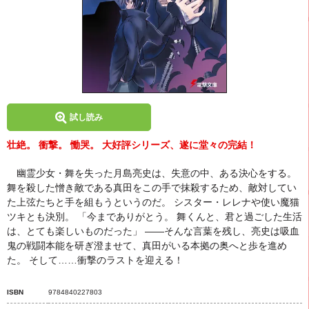
試し読み
壮絶。 衝撃。 慟哭。 大好評シリーズ、遂に堂々の完結！
幽霊少女・舞を失った月島亮史は、失意の中、ある決心をする。
舞を殺した憎き敵である真田をこの手で抹殺するため、敵対してい
た上弦たちと手を組もうというのだ。 シスター・レレナや使い魔猫
ツキとも決別。 「今までありがとう。 舞くんと、君と過ごした生活
は、とても楽しいものだった」 ――そんな言葉を残し、亮史は吸血
鬼の戦闘本能を研ぎ澄ませて、真田がいる本拠の奥へと歩を進め
た。 そして……衝撃のラストを迎える！
ISBN
9784840227803