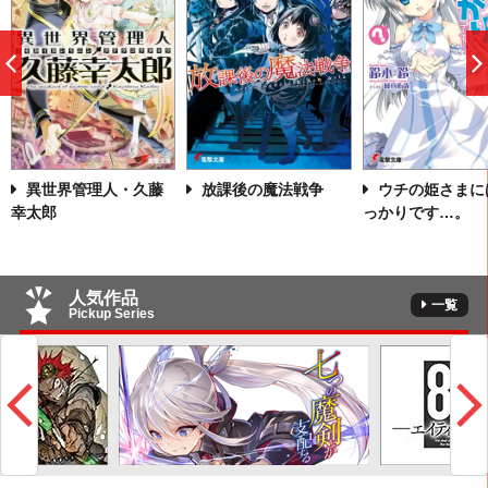
前
へ
異世界管理人・久藤
放課後の魔法戦争
ウチの姫さまに
幸太郎
っかりです…。
人気作品
一覧
Pickup Series