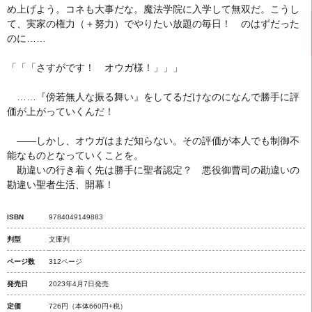
め上げよう。コネも大事だな。魔法学院に入学して無双だ。こうし
て、実家の権力（＋努力）でやりたい放題の毎日！ のはずだった
のに……
「「「さすがです！ オウガ様！」」」
……『傍若無人な振る舞い』をしてるだけなのになんで勝手に評
価が上がっていくんだ！
――しかし、オウガはまだ知らない。その評価が本人でも制御不
能なものとなっていくことを。
勘違いの行き着く先は勝手に聖者認定？ 悪役御曹司の勘違いの
勘違い聖者生活、開幕！
ISBN
9784049149883
判型
文庫判
ページ数
312ページ
発売日
2023年4月7日発売
定価
726円
（本体660円+税）