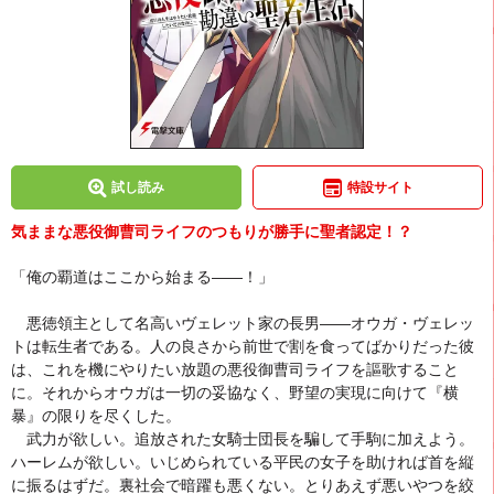
試し読み
特設サイト
気ままな悪役御曹司ライフのつもりが勝手に聖者認定！？
「俺の覇道はここから始まる――！」
悪徳領主として名高いヴェレット家の長男――オウガ・ヴェレッ
トは転生者である。人の良さから前世で割を食ってばかりだった彼
は、これを機にやりたい放題の悪役御曹司ライフを謳歌すること
に。それからオウガは一切の妥協なく、野望の実現に向けて『横
暴』の限りを尽くした。
武力が欲しい。追放された女騎士団長を騙して手駒に加えよう。
ハーレムが欲しい。いじめられている平民の女子を助ければ首を縦
に振るはずだ。裏社会で暗躍も悪くない。とりあえず悪いやつを絞