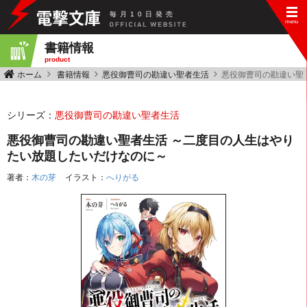
毎
月
10
日
発
売
書籍情報
product
ホーム
書籍情報
悪役御曹司の勘違い聖者生活
悪役御曹司の勘違い聖
シリーズ：
悪役御曹司の勘違い聖者生活
悪役御曹司の勘違い聖者生活 ～二度目の人生はやり
たい放題したいだけなのに～
著者：
木の芽
イラスト：
へりがる