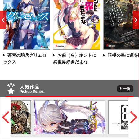
前
へ
蒼穹の騎兵グリムロ
お前（ら）ホントに
暗極の星に道を
ックス
異世界好きだよな
人気作品
一覧
Pickup Series