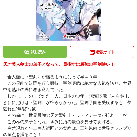
試し読み
特設サイト
天才美人剣士の弟子となって、目指すは最強の聖剣使い！
全人類に〈聖剣〉が宿るようになって早４０年――
この異能で決闘を行う競技・聖剣演武は絶大な人気を誇り、世界
中を熱狂の渦に巻き込んでいた。
しかし、この世でただ一人、日本の少年・阿頼耶 識（あらや し
き）にだけは〈聖剣〉が宿らなかった。聖剣学園を受験するも、夢
破れた”無能”な彼……。
その前に、世界最強の天才聖剣士・ラディアータが現れ――!?
「この私の弟子となれ。きみに頂の景色を見せてあげる」
突然現れた年上美人師匠との契約は、三年以内に世界グランプリ
の頂点を獲ること！