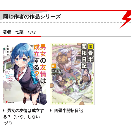
同じ作者の作品シリーズ
著者 七菜 なな
男女の友情は成立す
四畳半開拓日記
る？（いや、しない
っ!!）