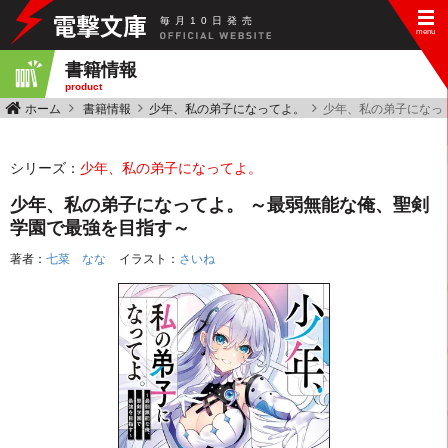
毎
月
10
日
発
売
書籍情報
product
ホーム
書籍情報
少年、私の弟子になってよ。
少年、私の弟子になっ
シリーズ：
少年、私の弟子になってよ。
少年、私の弟子になってよ。 ～最弱無能な俺、聖剣
学園で最強を目指す～
著者：
七菜 なな
イラスト：
さいね