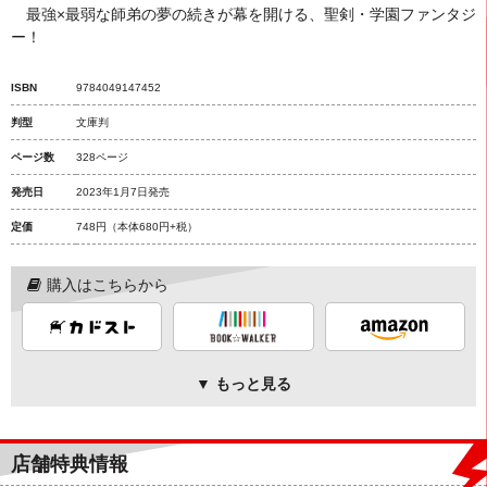
最強×最弱な師弟の夢の続きが幕を開ける、聖剣・学園ファンタジ
ー！
ISBN
9784049147452
判型
文庫判
ページ数
328ページ
発売日
2023年1月7日発売
定価
748円
（本体680円+税）
購入はこちらから
▼ もっと見る
店舗特典情報