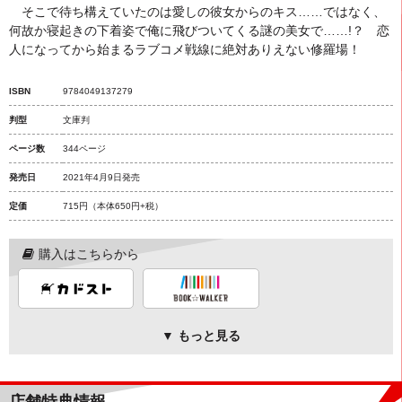
そこで待ち構えていたのは愛しの彼女からのキス……ではなく、
何故か寝起きの下着姿で俺に飛びついてくる謎の美女で……!？ 恋
人になってから始まるラブコメ戦線に絶対ありえない修羅場！
ISBN
9784049137279
判型
文庫判
ページ数
344ページ
発売日
2021年4月9日発売
定価
715円
（本体650円+税）
購入はこちらから
▼ もっと見る