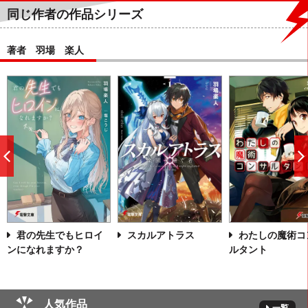
同じ作者の作品シリーズ
著者 羽場 楽人
前
へ
君の先生でもヒロイ
スカルアトラス
わたしの魔術コ
ンになれますか？
ルタント
人気作品