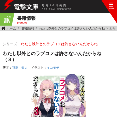
毎
月
10
日
発
売
書籍情報
product
ホーム
書籍情報
わたし以外とのラブコメは許さないんだからね
わた
シリーズ：
わたし以外とのラブコメは許さないんだからね
わたし以外とのラブコメは許さないんだからね
（３）
著者：
羽場 楽人
イラスト：
イコモチ