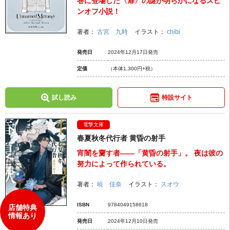
巻に登場した〈扉〉の謎が明らかになるスピ
ンオフ小説！
著者：
古宮 九時
イラスト：
chibi
発売日
2024年12月17日発売
定価
（本体1,300円+税）
試し読み
特設サイト
電撃文庫
春夏秋冬代行者 黄昏の射手
宵闇を齎す者――「黄昏の射手」。 夜は彼の
努力によって作られている。
著者：
暁 佳奈
イラスト：
スオウ
ISBN
9784049158618
店舗特典
情報あり
発売日
2024年12月10日発売