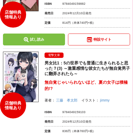
ISBN
9784049159882
店舗特典
発売日
2024年12月10日発売
情報あり
定価
814円
（本体740円+税）
試し読み
特設サイト
電撃文庫
男女比1：5の世界でも普通に生きられると思
った？(3) ～激重感情な彼女たちが無自覚男子
に翻弄されたら～
無自覚じゃいられないほど、夏の女子は積極
的!?
著者：
三藤 孝太郎
イラスト：
jimmy
店舗特典
情報あり
ISBN
9784049159103
発売日
2024年12月10日発売
定価
836円
（本体760円+税）