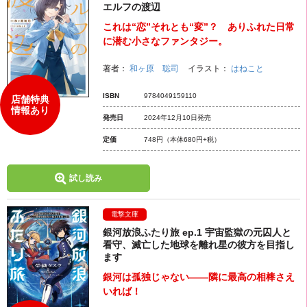
エルフの渡辺
これは“恋”それとも“変”？ ありふれた日常
に潜む小さなファンタジー。
著者：
和ヶ原 聡司
イラスト：
はねこと
ISBN
9784049159110
店舗特典
情報あり
発売日
2024年12月10日発売
定価
748円
（本体680円+税）
試し読み
電撃文庫
銀河放浪ふたり旅 ep.1 宇宙監獄の元囚人と
看守、滅亡した地球を離れ星の彼方を目指し
ます
銀河は孤独じゃない――隣に最高の相棒さえ
いれば！