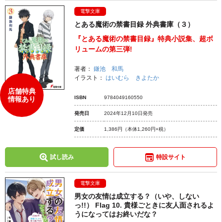
電撃文庫
とある魔術の禁書目録 外典書庫（３）
『とある魔術の禁書目録』特典小説集、超ボ
リュームの第三弾!
著者：
鎌池 和馬
イラスト：
はいむら きよたか
店舗特典
ISBN
9784049160550
情報あり
発売日
2024年12月10日発売
定価
1,386円
（本体1,260円+税）
試し読み
特設サイト
電撃文庫
男女の友情は成立する？（いや、しない
っ!!） Flag 10. 貴様ごときに友人面されるよ
うになってはお終いだな？