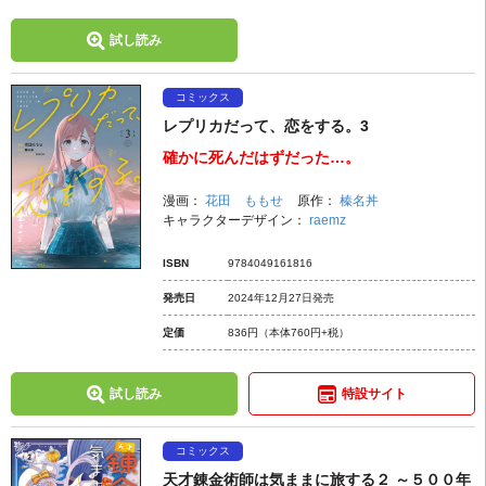
試し読み
コミックス
レプリカだって、恋をする。3
確かに死んだはずだった…。
漫画：
花田 ももせ
原作：
榛名丼
キャラクターデザイン：
raemz
ISBN
9784049161816
発売日
2024年12月27日発売
定価
836円
（本体760円+税）
試し読み
特設サイト
コミックス
天才錬金術師は気ままに旅する２ ～５００年