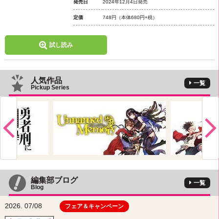
発売日
2024年12月4日発売
定価
748円
（本体680円+税）
試し読み
人気作品
一覧
Pickup Series
編集部ブログ
一覧
Blog
2026. 07/08
フェア＆キャンペーン