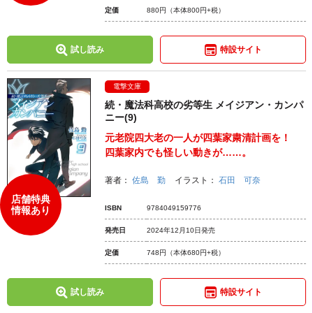
定価
880円
（本体800円+税）
試し読み
特設サイト
電撃文庫
続・魔法科高校の劣等生 メイジアン・カンパ
ニー(9)
元老院四大老の一人が四葉家粛清計画を！
四葉家内でも怪しい動きが……。
著者：
佐島 勤
イラスト：
石田 可奈
店舗特典
ISBN
9784049159776
情報あり
発売日
2024年12月10日発売
定価
748円
（本体680円+税）
試し読み
特設サイト