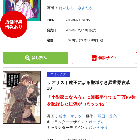
著者：
はいむら きよたか
ISBN
9784049159035
店舗特典
情報あり
発売日
2024年12月10日発売
定価
3,960円
（本体3,600円+税）
試し読み
特設サイト
コミックス
リアリスト魔王による聖域なき異世界改革
10
「小説家になろう」に連載半年で１千万PV数
を記録した巨弾がコミック化！
漫画：
鈴木 マナツ
原作：
羽田 遼亮
キャラクターデザイン：
ゆーげん
キャラクターデザイン：
ひたきゆう
ISBN
9784049161717