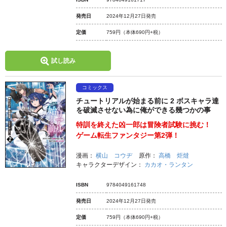
発売日
2024年12月27日発売
定価
759円
（本体690円+税）
試し読み
コミックス
チュートリアルが始まる前に 2 ボスキャラ達
を破滅させない為に俺ができる幾つかの事
特訓を終えた凶一郎は冒険者試験に挑む！
ゲーム転生ファンタジー第2弾！
漫画：
横山 コウヂ
原作：
高橋 炬燵
キャラクターデザイン：
カカオ・ランタン
ISBN
9784049161748
発売日
2024年12月27日発売
定価
759円
（本体690円+税）