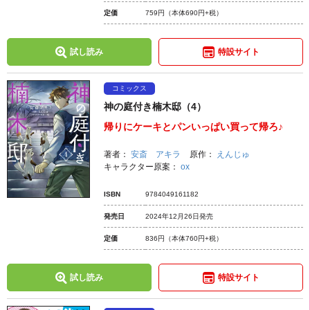
定価
759円
（本体690円+税）
試し読み
特設サイト
コミックス
神の庭付き楠木邸（4）
帰りにケーキとパンいっぱい買って帰ろ♪
著者：
安斎 アキラ
原作：
えんじゅ
キャラクター原案：
ox
ISBN
9784049161182
発売日
2024年12月26日発売
定価
836円
（本体760円+税）
試し読み
特設サイト