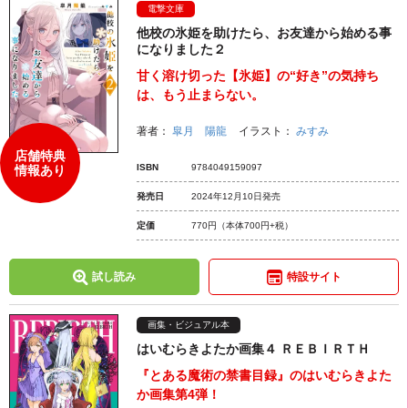
電撃文庫
他校の氷姫を助けたら、お友達から始める事
になりました２
甘く溶け切った【氷姫】の“好き”の気持ち
は、もう止まらない。
著者：
皐月 陽龍
イラスト：
みすみ
店舗特典
ISBN
9784049159097
情報あり
発売日
2024年12月10日発売
定価
770円
（本体700円+税）
試し読み
特設サイト
画集・ビジュアル本
はいむらきよたか画集４ ＲＥＢＩＲＴＨ
『とある魔術の禁書目録』のはいむらきよた
か画集第4弾！