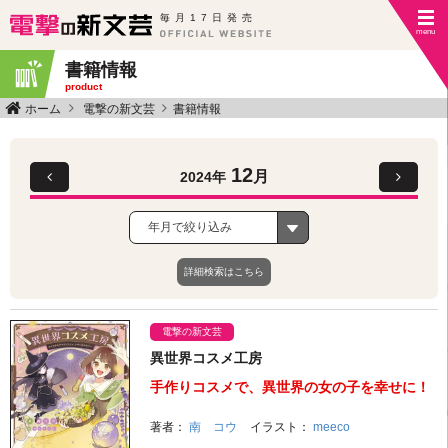
毎月17日発売
書籍情報
product
ホーム
電撃の新文芸
書籍情報
12
月
2024年
年月で絞り込み
詳細検索はこちら
電撃の新文芸
異世界コスメ工房
手作りコスメで、異世界の女の子を幸せに！
著者：
南 コウ
イラスト：
meeco