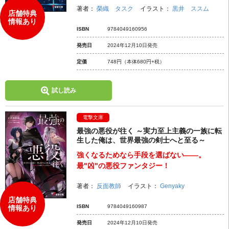
著者：
榮織 タスク
イラスト：
黒井 ススム
店舗特典
情報あり
ISBN
9784049160956
発売日
2024年12月10日発売
定価
748円
（本体680円+税）
試し読み
電撃文庫
最強の悪役が往く ～実力至上主義の一族に転
生した俺は、世界最強の剣士へと至る～
強くなるためなら手段を選ばない――。
最"凶"の悪役ファンタジー！
著者：
反面教師
イラスト：
Genyaky
店舗特典
ISBN
9784049160987
情報あり
発売日
2024年12月10日発売