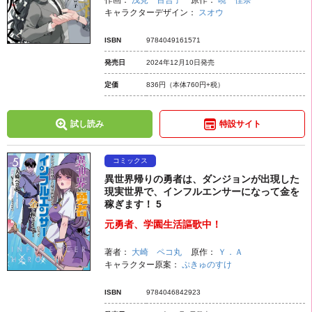
作画：
浅見 百合子
原作：
暁 佳奈
キャラクターデザイン：
スオウ
ISBN
9784049161571
発売日
2024年12月10日発売
定価
836円
（本体760円+税）
試し読み
特設サイト
コミックス
異世界帰りの勇者は、ダンジョンが出現した
現実世界で、インフルエンサーになって金を
稼ぎます！ 5
元勇者、学園生活謳歌中！
著者：
大崎 ペコ丸
原作：
Ｙ．Ａ
キャラクター原案：
ぷきゅのすけ
ISBN
9784046842923