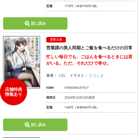
定価
770円
（本体700円+税）
試し読み
電撃文庫
営業課の美人同期とご飯を食べるだけの日常
忙しい毎日でも、ごはんを食べるときには君
がいる。ただ、それだけで幸せ。
著者：
七転
イラスト：
どうしま
ISBN
9784049157017
店舗特典
情報あり
発売日
2024年12月10日発売
定価
748円
（本体680円+税）
試し読み