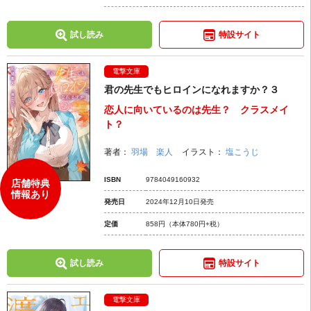
試し読み
特設サイト
電撃文庫
君の先生でもヒロインになれますか？３
恋人に向いているのは先生？ クラスメイ
ト？
著者：
羽場 楽人
イラスト：
塩こうじ
ISBN
9784049160932
店舗特典
情報あり
発売日
2024年12月10日発売
定価
858円
（本体780円+税）
試し読み
特設サイト
電撃文庫