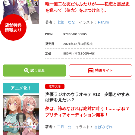
唯一無二な友だちふたりが――初恋と黒歴史
を巡って〈信念〉をぶつけ合う。
著者：
七菜 なな
イラスト：
Parum
店舗特典
情報あり
ISBN
9784049160895
発売日
2024年12月10日発売
定価
880円
（本体800円+税）
試し読み
特設サイト
電撃文庫
アニメ化！
声優ラジオのウラオモテ #12 夕陽とやすみ
は夢を見たい？
夢は、諦めなければ絶対に叶う！……よね？
プリティアオーディション開幕！
著者：
二月 公
イラスト：
さばみぞれ