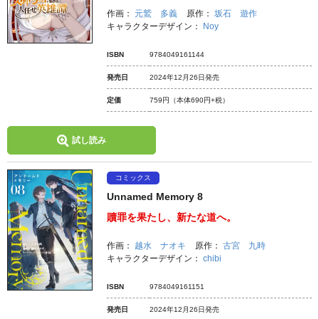
作画：
元鷲 多義
原作：
坂石 遊作
キャラクターデザイン：
Noy
ISBN
9784049161144
発売日
2024年12月26日発売
定価
759円
（本体690円+税）
試し読み
コミックス
Unnamed Memory 8
贖罪を果たし、新たな道へ。
作画：
越水 ナオキ
原作：
古宮 九時
キャラクターデザイン：
chibi
ISBN
9784049161151
発売日
2024年12月26日発売