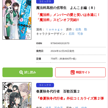
コミックス
魔法科高校の劣等生 よんこま編（８）
「魔法科」メンバーの愛と笑いは永遠に！
「魔法科」スピンオフ完結!!
漫画：
ｔａｍａｇｏ
原作：
佐島 勤
キャラクターデザイン：
石田 可奈
ISBN
9784049161670
発売日
2024年12月26日発売
定価
759円
（本体690円+税）
試し読み
特設サイト
コミックス
春夏秋冬代行者 百歌百葉２
『春夏秋冬代行者』外伝コミカライズ第２弾