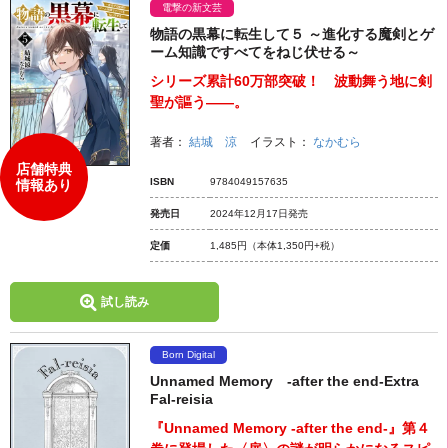
電撃の新文芸
物語の黒幕に転生して５ ～進化する魔剣とゲ
ーム知識ですべてをねじ伏せる～
シリーズ累計60万部突破！ 波動舞う地に剣
聖が謳う――。
著者：
結城 涼
イラスト：
なかむら
店舗特典
ISBN
9784049157635
情報あり
発売日
2024年12月17日発売
定価
1,485円
（本体1,350円+税）
試し読み
Born Digital
Unnamed Memory -after the end-Extra
Fal-reisia
『Unnamed Memory -after the end-』第４