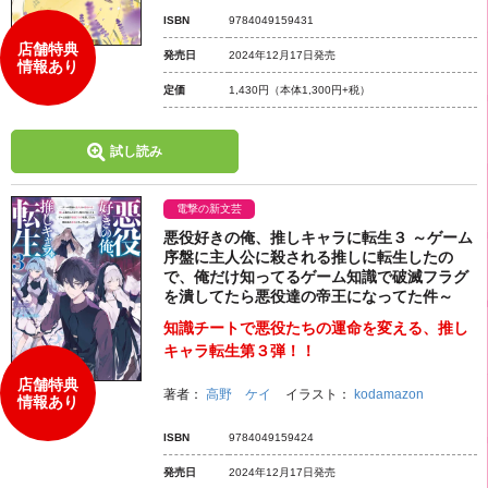
ISBN
9784049159431
店舗特典
発売日
2024年12月17日発売
情報あり
定価
1,430円
（本体1,300円+税）
試し読み
電撃の新文芸
悪役好きの俺、推しキャラに転生３ ～ゲーム
序盤に主人公に殺される推しに転生したの
で、俺だけ知ってるゲーム知識で破滅フラグ
を潰してたら悪役達の帝王になってた件～
知識チートで悪役たちの運命を変える、推し
キャラ転生第３弾！！
店舗特典
著者：
高野 ケイ
イラスト：
kodamazon
情報あり
ISBN
9784049159424
発売日
2024年12月17日発売