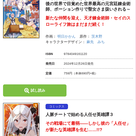
後の世界で目覚めた世界最高の元宮廷錬金術
師、ポーション作りで聖女さま扱いされる～
新たな仲間を迎え、天才錬金術師・セイのス
ローライフ旅はまだまだ続く！
作画：
明日かかん
原作：
茨木野
キャラクターデザイン：
麻先 みち
ISBN
9784049161120
発売日
2024年12月26日発売
定価
759円
（本体690円+税）
試し読み
コミックス
人脈チートで始める人任せ英雄譚３
その戦場にて最弱――しかし彼の「人任せ」
が新たな英雄譚を生む……!!?