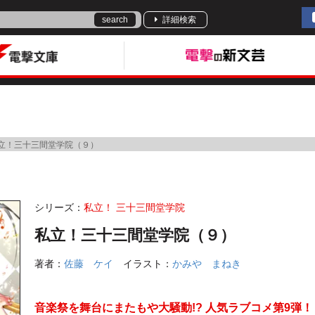
search
詳細検索
立！三十三間堂学院（９）
シリーズ：
私立！ 三十三間堂学院
私立！三十三間堂学院（９）
著者：
佐藤 ケイ
イラスト：
かみや まねき
音楽祭を舞台にまたもや大騒動!? 人気ラブコメ第9弾！