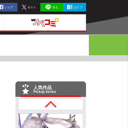
シェア
ポスト
送る
はてブ
人気作品
Pickup Series