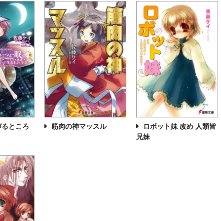
づるところ
筋肉の神マッスル
ロボット妹 改め 人類皆
兄妹