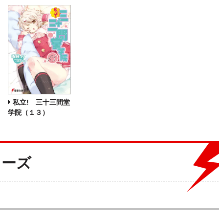
私立! 三十三間堂
学院（１３）
リーズ