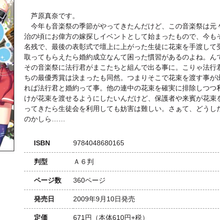
芦原真奈です。
今年も音楽祭の季節がやってきたんだけど、この音楽祭は元
治の頃にお偉方の嫁探しイベントとして始まったもので、今も
名残で、最後の表彰式で壇上に上がった生徒に花束を手渡して
取ってもらえたら婚約成立なんて困った慣習があるのよね。ん
その音楽祭に法行君がまこたちと組んで出る事に。こりゃ法行
ちの最優秀賞は決まったも同然。つまりそこで花束を渡す事が
れば法行君と婚約って事。他の連中の花束を確実に排除しつつ
けが花束を渡せるようにしたいんだけど、保護者や来賓が花束
ってきたら生徒会を利用しても妨害は難しい。さぁて、どうし
のかしら……
ISBN
9784048680165
判型
Ａ６判
ページ数
360ページ
発売日
2009年9月10日発売
定価
671円
（本体610円+税）