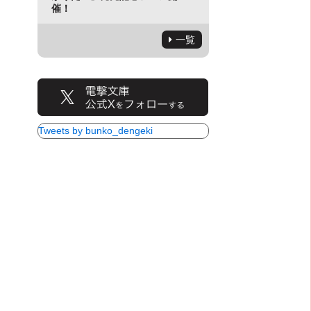
催！
一覧
Tweets by bunko_dengeki