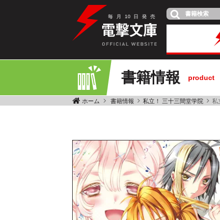
毎
月
10
日
発
売
書籍情報
product
ホーム
書籍情報
私立！ 三十三間堂学院
私