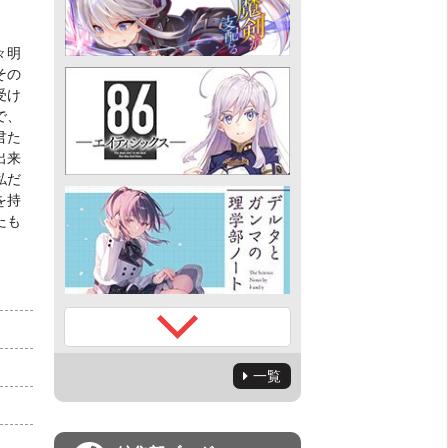
々明
その
受け
で、
君た
出来
私だ
を持
たも
一覧