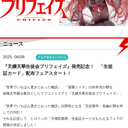
ニュース
2025.
06/08
フェア＆キャンペーン
『天嬢天華生徒会プリフェイズ』発売記念！ 「生徒
証カード」配布フェアスタート！
『世界でいちばん透きとおった物語』、『楽園ノイズ』の杉井光が贈る
超極大学園を舞台としたラブコメミステリ『天嬢天華生徒会プリフェイズ』。
『世界でいちばん透きとおった物語』以降初となる「完全新作」長編が満を持
しての刊行！
それを記念して、ヒロインの「天祿院凰華」生徒証カードがもらえるフェアの
開催が決定しました！