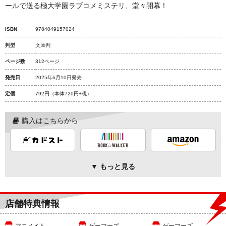
ールで送る極大学園ラブコメミステリ、堂々開幕！
ISBN
9784049157024
判型
文庫判
ページ数
312ページ
発売日
2025年6月10日発売
定価
792円
（本体720円+税）
購入はこちらから
▼ もっと見る
店舗特典情報