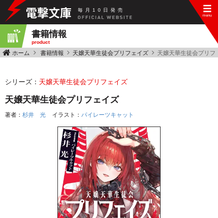
毎
月
10
日
発
売
書籍情報
product
ホーム
書籍情報
天嬢天華生徒会プリフェイズ
天嬢天華生徒会プリフ
シリーズ：
天嬢天華生徒会プリフェイズ
天嬢天華生徒会プリフェイズ
著者：
杉井 光
イラスト：
パイレーツキャット