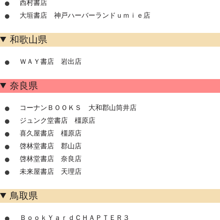
西村書店
大垣書店 神戸ハーバーランドｕｍｉｅ店
和歌山県
ＷＡＹ書店 岩出店
奈良県
コーナンＢＯＯＫＳ 大和郡山筒井店
ジュンク堂書店 橿原店
喜久屋書店 橿原店
啓林堂書店 郡山店
啓林堂書店 奈良店
未来屋書店 天理店
鳥取県
ＢｏｏｋＹａｒｄＣＨＡＰＴＥＲ３