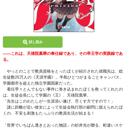
試し読み
――これは、天祿院凰華の奉仕録であり、その帝王学の実践録であ
る。
やっとのことで教員資格をとったぼくが紹介された就職先は、総
生徒数25万人の《天涯学園》。半島ひとつがまるごとキャンパス、
学園都市を超えた独立学園国家だった。
着任早々とんでもない事件に巻き込まれたぼくを救ってくれたの
は、生徒会長にして学園の《王》、天祿院凰華。
「先生はこのわたしが一生涯添い遂げ、尽くす方ですので！」
謎に距離が近い彼女によって生徒会執行部の顧問に据えられたぼ
くの、不安も刺激もたっぷりの教員生活が始まる！
「世界でいちばん透きとおった物語」の杉井光が贈る、桁違いスケ