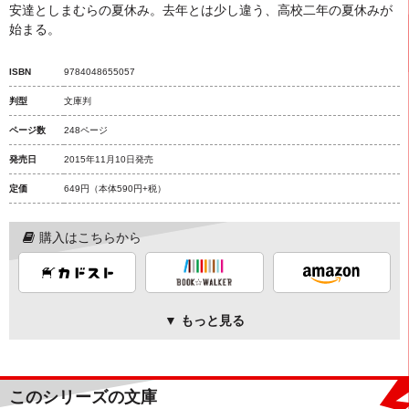
安達としまむらの夏休み。去年とは少し違う、高校二年の夏休みが
始まる。
ISBN
9784048655057
判型
文庫判
ページ数
248ページ
発売日
2015年11月10日発売
定価
649円
（本体590円+税）
購入はこちらから
▼ もっと見る
このシリーズの文庫