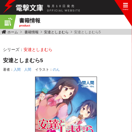
毎
月
10
日
発
売
書籍情報
product
ホーム
書籍情報
安達としまむら
安達としまむら5
シリーズ：
安達としまむら
安達としまむら5
著者：
入間 人間
イラスト：
のん