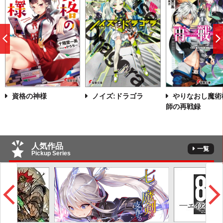
前
へ
資格の神様
ノイズ:ドラゴラ
やりなおし魔術
師の再戦録
人気作品
一覧
Pickup Series