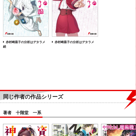
赤村崎葵子の分析はデタラメ
赤村崎葵子の分析はデタラメ
続
同じ作者の作品シリーズ
著者 十階堂 一系