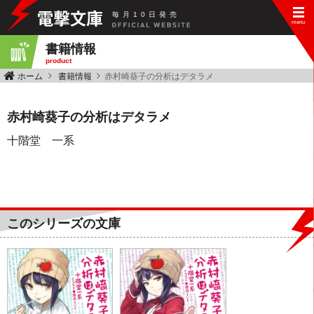
毎
月
10
日
発
売
書籍情報
product
ホーム
書籍情報
赤村崎葵子の分析はデタラメ
赤村崎葵子の分析はデタラメ
十階堂 一系
このシリーズの文庫