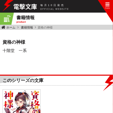
毎
月
10
日
発
売
書籍情報
product
ホーム
書籍情報
資格の神様
資格の神様
十階堂 一系
このシリーズの文庫