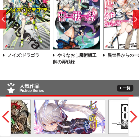
前
へ
ノイズ:ドラゴラ
やりなおし魔術機工
異世界からの一
師の再戦録
人気作品
一覧
Pickup Series