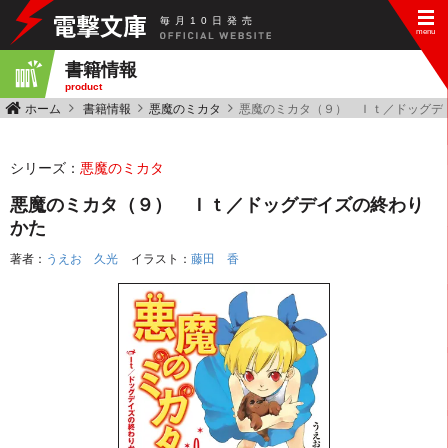
毎
月
10
日
発
売
書籍情報
product
ホーム
書籍情報
悪魔のミカタ
悪魔のミカタ（９） Ｉｔ／ドッグデ
シリーズ：
悪魔のミカタ
悪魔のミカタ（９） Ｉｔ／ドッグデイズの終わり
かた
著者：
うえお 久光
イラスト：
藤田 香