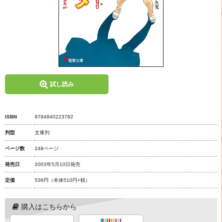
試し読み
ISBN
9784840223782
判型
文庫判
ページ数
248ページ
発売日
2003年5月10日発売
定価
536円
（本体510円+税）
購入はこちらから