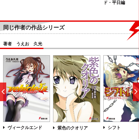
ド・平日編
同じ作者の作品シリーズ
著者 うえお 久光
前
へ
ヴィークルエンド
シフト
紫色のクオリア