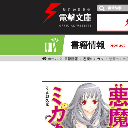
毎
月
10
日
発
売
書籍情報
product
ホーム
書籍情報
悪魔のミカタ
悪魔のミカ