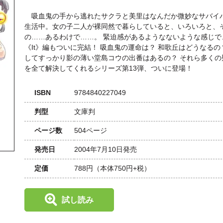
吸血鬼の手から逃れたサクラと美里はなんだか微妙なサバイ
生活中。女の子二人が裸同然で暮らしていると、いろいろと、
の……あるわけで……。 緊迫感があるようなないような感じで
《It》編もついに完結！ 吸血鬼の運命は？ 和歌丘はどうなるの
してすっかり影の薄い堂島コウの出番はあるの？ それら多くの
を全て解決してくれるシリーズ第13弾、ついに登場！
ISBN
9784840227049
判型
文庫判
ページ数
504ページ
発売日
2004年7月10日発売
定価
788円
（本体750円+税）
試し読み