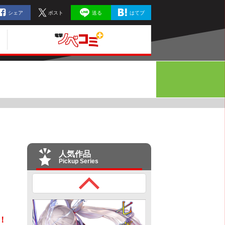
シェア
ポスト
送る
はてブ
人気作品
Pickup Series
！