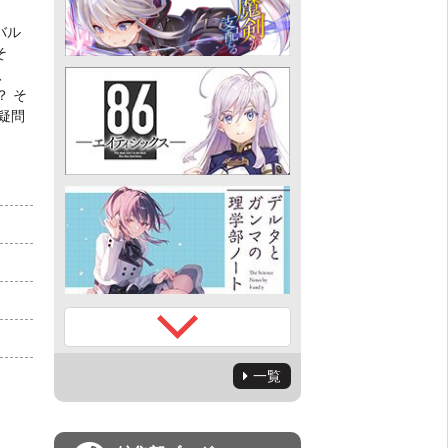
バル
そ
、
？ そ
疑問
一覧