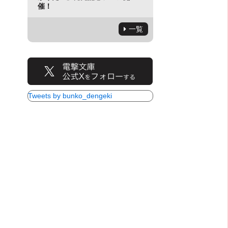
催！
一覧
Tweets by bunko_dengeki