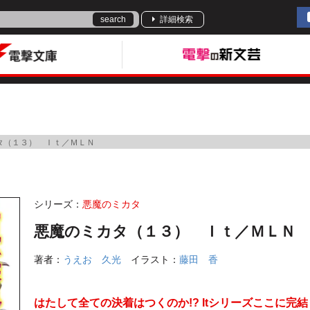
search
詳細検索
タ（１３） Ｉｔ／ＭＬＮ
シリーズ：
悪魔のミカタ
悪魔のミカタ（１３） Ｉｔ／ＭＬＮ
著者：
うえお 久光
イラスト：
藤田 香
はたして全ての決着はつくのか!? Itシリーズここに完結