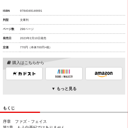
ISBN
9784049146691
判型
文庫判
ページ数
296ページ
発売日
2023年2月10日発売
定価
770円
（本体700円+税）
購入はこちらから
▼ もっと見る
もくじ
序章 ファズ・フェイス
第1章 もう白亜紀ではありません