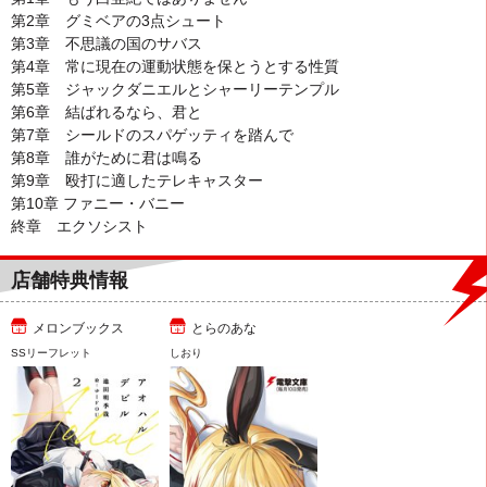
第2章 グミベアの3点シュート
第3章 不思議の国のサバス
第4章 常に現在の運動状態を保とうとする性質
第5章 ジャックダニエルとシャーリーテンプル
第6章 結ばれるなら、君と
第7章 シールドのスパゲッティを踏んで
第8章 誰がために君は鳴る
第9章 殴打に適したテレキャスター
第10章 ファニー・バニー
終章 エクソシスト
店舗特典情報
メロンブックス
とらのあな
SSリーフレット
しおり