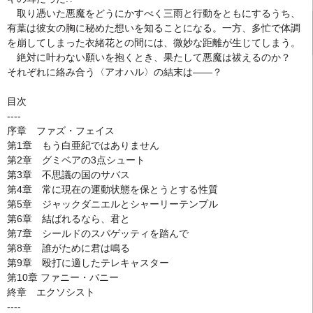
取り憑いた悪魔をどうにかすべく三雨と行動をともにするうち、
有葉は彼女の胸に秘めた想いを知ることになる。一方、多忙で体調
を崩してしまった衣緒花との間には、微妙な距離が生じてしまう。
絶対に叶わない願いを抱くとき、果たして悪魔は祓えるのか？
それぞれに絡み合う〈アオハル〉の結末は――？
目次
----
序章 ファズ・フェイス
第1章 もう白亜紀ではありません
第2章 グミベアの3点シュート
第3章 不思議の国のサバス
第4章 常に現在の運動状態を保とうとする性質
第5章 ジャックダニエルとシャーリーテンプル
第6章 結ばれるなら、君と
第7章 シールドのスパゲッティを踏んで
第8章 誰がために君は鳴る
第9章 殴打に適したテレキャスター
第10章 ファニー・バニー
終章 エクソシスト
----