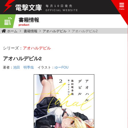
毎
月
10
日
発
売
書籍情報
product
ホーム
書籍情報
アオハルデビル
アオハルデビル2
シリーズ：
アオハルデビル
アオハルデビル2
著者：
池田 明季哉
イラスト：
ゆーFOU