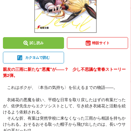
試し読み
特設サイト
カクヨムで読む
親友の三雨に新たな“悪魔”が――？ 少し不思議な青春ストーリー
第2弾。
これはボクが、〈本当の気持ち〉を伝えるまでの物語――。
衣緒花の悪魔を祓い、平穏な日常を取り戻したはずの有葉だった
が、佐伊先生からエクソシストとして、引き続き衣緒花と活動を続
けるよう依頼される。
そんな折、有葉は突然学校に来なくなった三雨から相談を持ちか
けられる。おそるおそる取った帽子から飛び出したのは、長いウサ
ギの耳だった!?