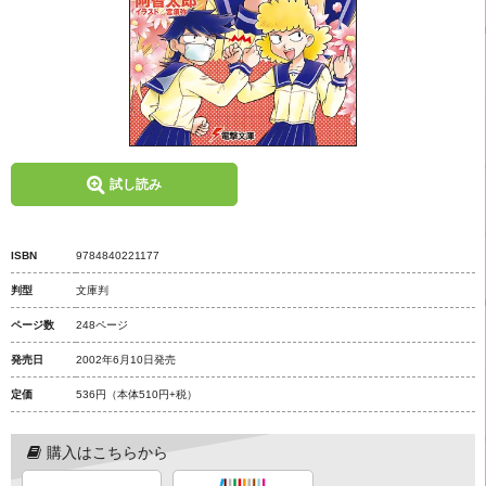
試し読み
ISBN
9784840221177
判型
文庫判
ページ数
248ページ
発売日
2002年6月10日発売
定価
536円
（本体510円+税）
購入はこちらから