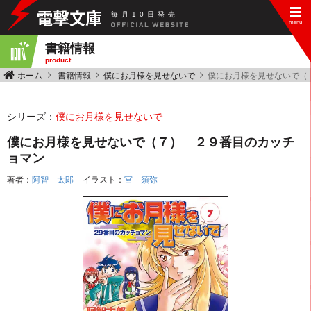
毎
月
10
日
発
売
書籍情報
product
ホーム
書籍情報
僕にお月様を見せないで
僕にお月様を見せないで（
シリーズ：
僕にお月様を見せないで
僕にお月様を見せないで（７） ２９番目のカッチ
ョマン
著者：
阿智 太郎
イラスト：
宮 須弥