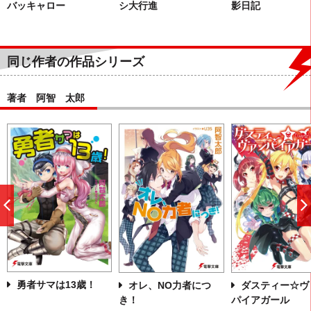
バッキャロー
シ大行進
影日記
同じ作者の作品シリーズ
著者 阿智 太郎
前
へ
勇者サマは13歳！
オレ、NO力者につ
ダスティー☆ヴ
き！
パイアガール