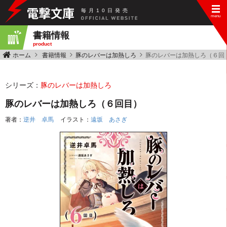
毎
月
10
日
発
売
書籍情報
product
ホーム
書籍情報
豚のレバーは加熱しろ
豚のレバーは加熱しろ（６回
シリーズ：
豚のレバーは加熱しろ
豚のレバーは加熱しろ（６回目）
著者：
逆井 卓馬
イラスト：
遠坂 あさぎ