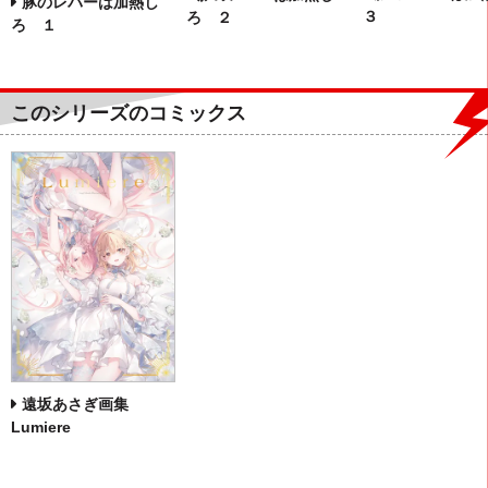
豚のレバーは加熱し
３
ろ ２
ろ １
このシリーズのコミックス
遠坂あさぎ画集
Lumiere