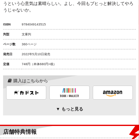
うという心意気は素晴らしい。よし、今回もブヒっと解決してやろ
うじゃないか。
ISBN
9784049143515
判型
文庫判
ページ数
360ページ
発売日
2022年5月10日発売
定価
748円
（本体680円+税）
購入はこちらから
▼ もっと見る
店舗特典情報