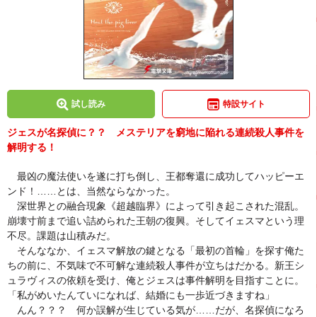
試し読み
特設サイト
ジェスが名探偵に？？ メステリアを窮地に陥れる連続殺人事件を
解明する！
最凶の魔法使いを遂に打ち倒し、王都奪還に成功してハッピーエ
ンド！……とは、当然ならなかった。
深世界との融合現象《超越臨界》によって引き起こされた混乱。
崩壊寸前まで追い詰められた王朝の復興。そしてイェスマという理
不尽。課題は山積みだ。
そんななか、イェスマ解放の鍵となる「最初の首輪」を探す俺た
ちの前に、不気味で不可解な連続殺人事件が立ちはだかる。新王シ
ュラヴィスの依頼を受け、俺とジェスは事件解明を目指すことに。
「私がめいたんていになれば、結婚にも一歩近づきますね」
んん？？？ 何か誤解が生じている気が……だが、名探偵になろ