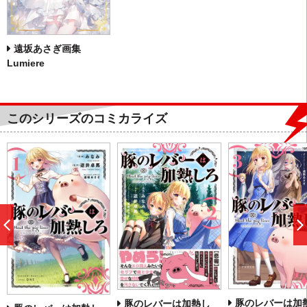
遠坂あさぎ画集
Lumiere
このシリーズのコミカライズ
前
へ
豚のレバーは加
豚のレバーは加熱し