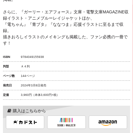
さらに、『ガーリー・エアフォース』文庫・電撃文庫MAGAZINE収
録イラスト・アニメブルーレイジャケットほか、
『電ちゃん』『青ブタ』『ななつま』応援イラストに至るまで収
録。
描きおろしイラストのメイキングも掲載した、ファン必携の一冊で
す！
ISBN
9784049155938
判型
Ａ４判
ページ数
144ページ
発売日
2024年3月8日発売
定価
3,960円
（本体3,600円+税）
購入はこちらから