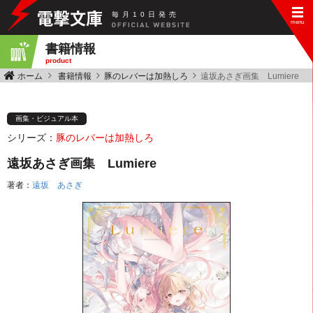
毎
月
10
日
発
売
書籍情報
product
ホーム
書籍情報
豚のレバーは加熱しろ
遠坂あさぎ画集 Lumiere
画集・ビジュアル本
シリーズ：
豚のレバーは加熱しろ
遠坂あさぎ画集 Lumiere
著者：
遠坂 あさぎ