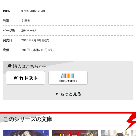
ISBN
9784048657549
判型
文庫判
ページ数
264ページ
発売日
2016年2月10日発売
定価
781円
（本体710円+税）
購入はこちらから
▼ もっと見る
このシリーズの文庫