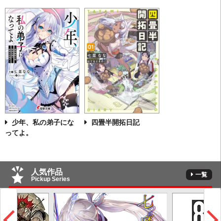
少年、私の弟子にな
四畳半開拓日記
ってよ。
人気作品
一覧
Pickup Series