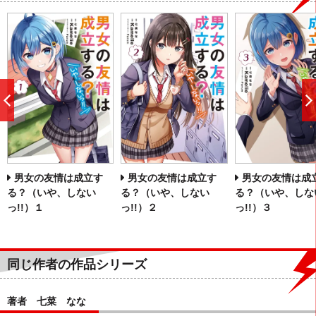
前
へ
男女の友情は成立す
男女の友情は成
男女の友情は成立す
る？（いや、しない
る？（いや、しな
る？（いや、しない
っ!!）１
っ!!）３
っ!!）２
同じ作者の作品シリーズ
著者 七菜 なな