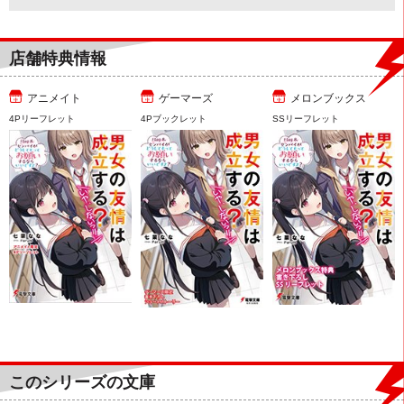
店舗特典情報
アニメイト
ゲーマーズ
メロンブックス
4Pリーフレット
4Pブックレット
SSリーフレット
このシリーズの文庫