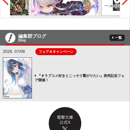
編集部ブログ
一覧
Blog
2026. 07/08
フェア＆キャンペーン
『＃ラブコメ好きとこっそり繋がりたい』発売記念フェ
ア開催！