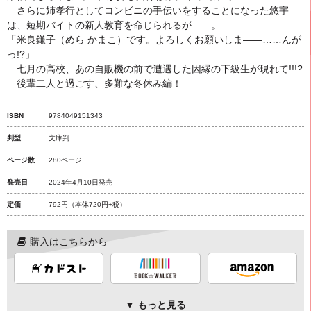
さらに姉孝行としてコンビニの手伝いをすることになった悠宇
は、短期バイトの新人教育を命じられるが……。
「米良鎌子（めら かまこ）です。よろしくお願いしま――……んが
っ!?」
七月の高校、あの自販機の前で遭遇した因縁の下級生が現れて!!!?
後輩二人と過ごす、多難な冬休み編！
ISBN
9784049151343
判型
文庫判
ページ数
280ページ
発売日
2024年4月10日発売
定価
792円
（本体720円+税）
購入はこちらから
▼ もっと見る